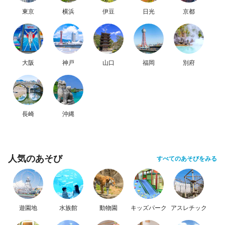
東京
横浜
伊豆
日光
京都
大阪
神戸
山口
福岡
別府
長崎
沖縄
人気のあそび
すべてのあそびをみる
遊園地
水族館
動物園
キッズパーク
アスレチック