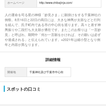
ホームページ
http://www.chibajinja.com/
人の運命を司る星の神様「妙見さま」に願掛けをする千葉神社の
例祭。8月16日と22日の両日には、大きな神輿が太鼓などと行列
を組んで、氏子町内である市の中心街を巡ります。高々と差す神
輿振りや二段打ち大太鼓が勇壮です。またこのお祭りは「一言妙
見」と呼ばれ、期間中「何か一言願をかければ、その願いは必ず
や達成される」と伝えられています。※2021年は縮小型となり例
年と内容が異なります。
詳細情報
開催地
千葉神社及び千葉市中心街
スポットの口コミ