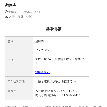
満願寺
千葉県
九十九里・銚子
お寺・寺院・仏閣
基本情報
名称
満願寺
マンガンジ
住所
〒288-0024 千葉県銚子市天王台9822-
1
地図を見る
アクセス方法
・銚子電鉄犬吠駅から徒歩で3分
連絡先
所在地 電話番号：0479-24-8416
問合せ先 電話番号：0479-24-8416