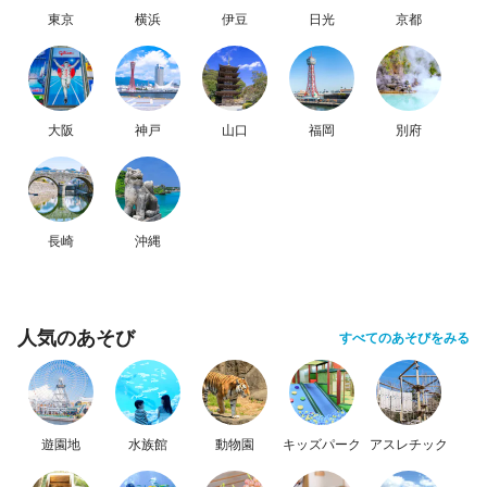
東京
横浜
伊豆
日光
京都
大阪
神戸
山口
福岡
別府
長崎
沖縄
人気のあそび
すべてのあそびをみる
遊園地
水族館
動物園
キッズパーク
アスレチック