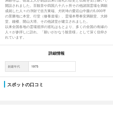
満願寺は、徳道上人が創設以来の巡礼の歴史と伝統を受け継いで
開設されました。百観音や四国八十八ヶ所その他諸国霊場を満願
成就した人々の浄財で吉方東端、犬吠埼の愛宕山中腹の5,000坪
の景勝地に本堂、行堂（修養道場）、霊場本尊奉安満願堂、大師
堂、鐘楼、開山大塔、その他諸堂が建立されました。
以来全国各地の霊場巡拝の巡礼はもとより、多くの全国の有縁の
人々が参拝しに訪れ、「願いがかなう観音様」として深く信仰さ
れています。
詳細情報
創建年代
1975
スポットの口コミ