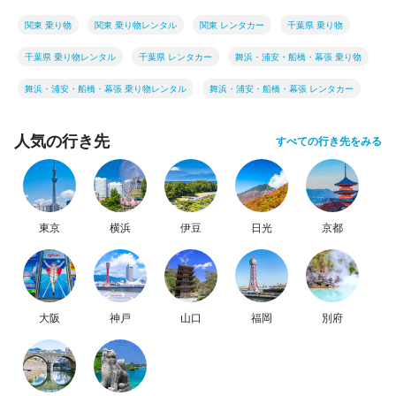
関東 乗り物
関東 乗り物レンタル
関東 レンタカー
千葉県 乗り物
千葉県 乗り物レンタル
千葉県 レンタカー
舞浜・浦安・船橋・幕張 乗り物
舞浜・浦安・船橋・幕張 乗り物レンタル
舞浜・浦安・船橋・幕張 レンタカー
人気の行き先
すべての行き先をみる
東京
横浜
伊豆
日光
京都
大阪
神戸
山口
福岡
別府