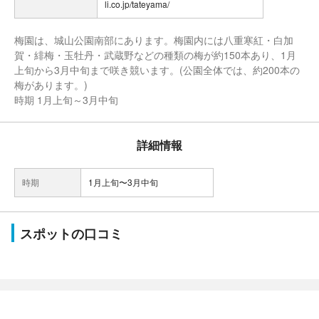
li.co.jp/tateyama/
梅園は、城山公園南部にあります。梅園内には八重寒紅・白加
賀・緋梅・玉牡丹・武蔵野などの種類の梅が約150本あり、1月
上旬から3月中旬まで咲き競います。(公園全体では、約200本の
梅があります。)
時期 1月上旬～3月中旬
詳細情報
時期
1月上旬〜3月中旬
スポットの口コミ