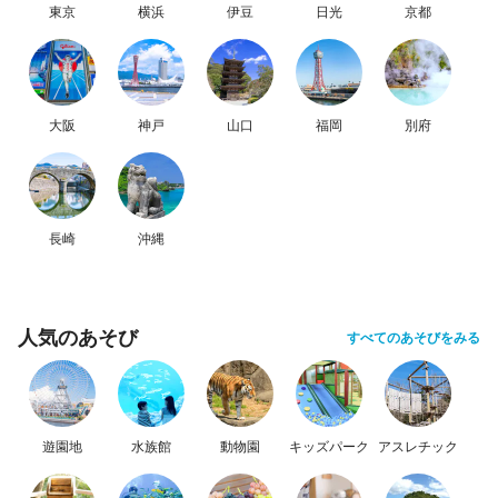
東京
横浜
伊豆
日光
京都
大阪
神戸
山口
福岡
別府
長崎
沖縄
人気のあそび
すべてのあそびをみる
遊園地
水族館
動物園
キッズパーク
アスレチック