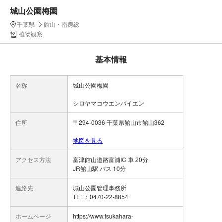
城山公園梅園
千葉県
館山・南房総
植物観察
基本情報
名称
城山公園梅園
シロヤマコウエンバイエン
住所
〒294-0036 千葉県館山市館山362
地図を見る
アクセス方法
富津館山道路富浦IC 車 20分
JR館山駅 バス 10分
連絡先
城山公園管理事務所
TEL：0470-22-8854
ホームページ
https://www.tsukahara-