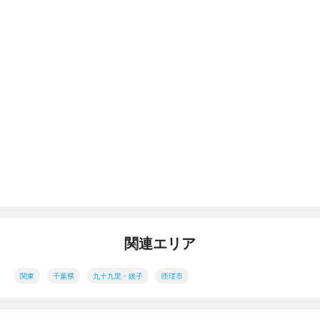
関連エリア
関東
千葉県
九十九里・銚子
匝瑳市