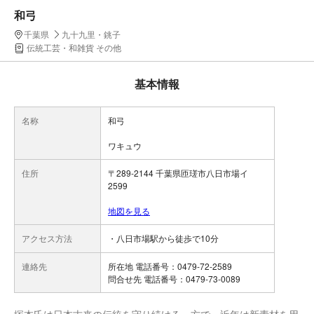
和弓
千葉県
九十九里・銚子
伝統工芸・和雑貨 その他
基本情報
名称
和弓
ワキュウ
住所
〒289-2144 千葉県匝瑳市八日市場イ
2599
地図を見る
アクセス方法
・八日市場駅から徒歩で10分
連絡先
所在地 電話番号：0479-72-2589
問合せ先 電話番号：0479-73-0089