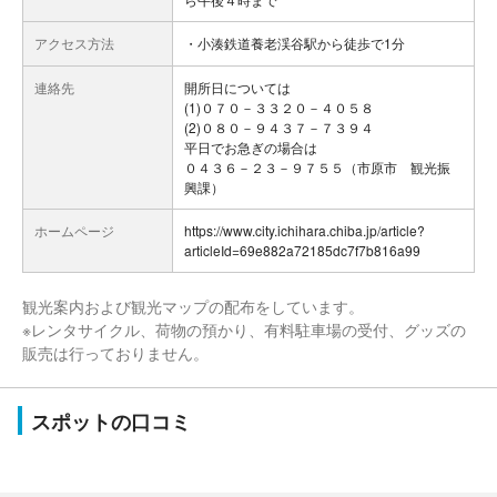
アクセス方法
・小湊鉄道養老渓谷駅から徒歩で1分
連絡先
開所日については
(1)０７０－３３２０－４０５８
(2)０８０－９４３７－７３９４
平日でお急ぎの場合は
０４３６－２３－９７５５（市原市 観光振
興課）
ホームページ
https://www.city.ichihara.chiba.jp/article?
articleId=69e882a72185dc7f7b816a99
観光案内および観光マップの配布をしています。
※レンタサイクル、荷物の預かり、有料駐車場の受付、グッズの
販売は行っておりません。
スポットの口コミ