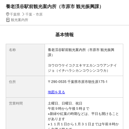
養老渓谷駅前観光案内所（市原市 観光振興課）
千葉県
千葉・市原
観光案内所
基本情報
名称
養老渓谷駅前観光案内所（市原市 観光振興
課）
ヨウロウケイコクエキマエカンコウアンナイ
ジョ（イチハラシカンコウシンコウカ）
住所
〒290-0535 千葉県市原市朝生原175-1
地図を見る
営業時間
土曜日、日曜日、祝日
午前９時から午後５時まで
※新緑や紅葉の時期などは、平日も開けること
があります
※１１月１日から１月３１日までは午前８時か
ら午後４時まで