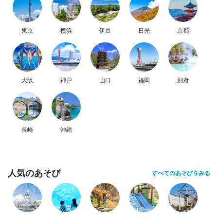
東京
横浜
伊豆
日光
京都
大阪
神戸
山口
福岡
別府
長崎
沖縄
人気のあそび
すべてのあそびをみる