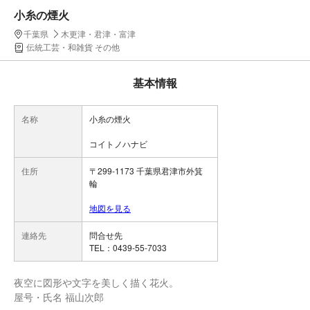
小糸の煙火
千葉県
木更津・君津・富津
伝統工芸・和雑貨 その他
基本情報
名称
小糸の煙火
コイトノハナビ
住所
〒299-1173 千葉県君津市外箕
輪
地図を見る
連絡先
問合せ先
TEL：0439-55-7033
夜空に図形や文字を美しく描く花火。
屋号・氏名 福山次郎