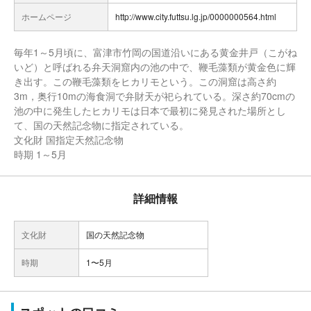
ホームページ
http://www.city.futtsu.lg.jp/0000000564.html
毎年1～5月頃に、富津市竹岡の国道沿いにある黄金井戸（こがね
いど）と呼ばれる弁天洞窟内の池の中で、鞭毛藻類が黄金色に輝
き出す。この鞭毛藻類をヒカリモという。この洞窟は高さ約
3m，奥行10mの海食洞で弁財天が祀られている。深さ約70cmの
池の中に発生したヒカリモは日本で最初に発見された場所とし
て、国の天然記念物に指定されている。
文化財 国指定天然記念物
時期 1～5月
詳細情報
文化財
国の天然記念物
時期
1〜5月