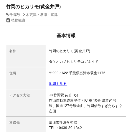
竹岡のヒカリモ(黄金井戸)
千葉県
木更津・君津・富津
植物観察
基本情報
名称
竹岡のヒカリモ(黄金井戸)
タケオカノヒカリモコガネイド
住所
〒299-1622 千葉県富津市萩生1176
地図を見る
アクセス方法
JR竹岡駅 徒歩 3分
館山自動車道富津竹岡IC 車 10分 県道91号
線、国道127号線経由、竹岡信号すぎたらすぐ
左側
連絡先
富津市生涯学習課
TEL：0439-80-1342