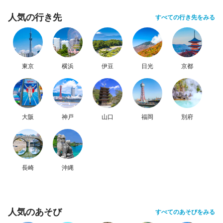
人気の行き先
すべての行き先をみる
東京
横浜
伊豆
日光
京都
大阪
神戸
山口
福岡
別府
長崎
沖縄
人気のあそび
すべてのあそびをみる