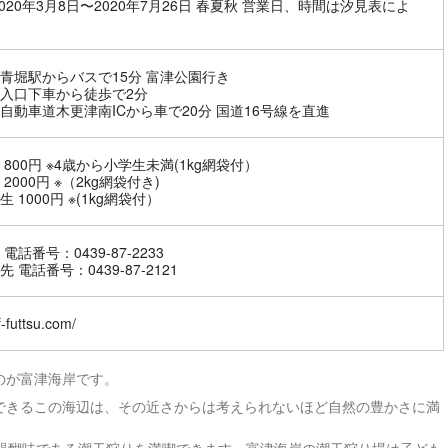
2020年3月8日〜2020年7月26日 春夏秋 営業日、時間は汐見表によ
青堀駅からバスで15分 富津公園行き
入口下車から徒歩で2分
自動車道木更津南ICから車で20分 国道16号線を直進
 800円 ※4歳から小学生未満(1kg網袋付）
2000円 ※（2kg網袋付き)
 1000円 ※(1kg網袋付）
電話番号：0439-87-2233
 電話番号：0439-87-2121
jf-futtsu.com/
のが富津海岸です。
できるこの海辺は、その近さからは考えられないほど自然の豊かさに満