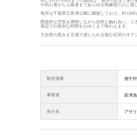
特に3月から8月までの期間は、海岸の目玉であ
や初心者から上級者まであらゆる熟練度の人に親
海岸は千葉県立富津公園に隣接しており、約120
開放的な空気を満喫しながら自然と触れ合い、と
海辺での格別な時間を心ゆくまで味わえます。
大自然の恵みを五感で感じられる都心近郊のオア
観光漁業
潮干狩
事業者
富津漁
魚介名
アサリ