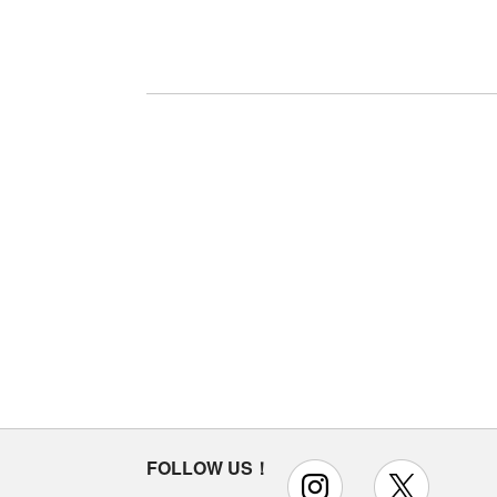
FOLLOW US！
instagram
x