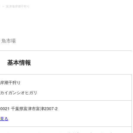
市
富津海岸潮干狩り
・魚市場
基本情報
岸潮干狩り
カイガンシオヒガリ
-0021 千葉県富津市富津2307-2
見る