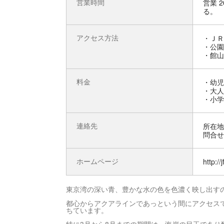
営業時間
営業 
る。
アクセス方法
・ＪＲ
・公園
・館山
料金
・幼児
・大人 
・小学生
連絡先
所在地 
問合せ先
ホームページ
http://
東京湾の深い青、豊かな水の色を色濃く映し出す
都心からアクアラインであっという間にアクセス
ちています。