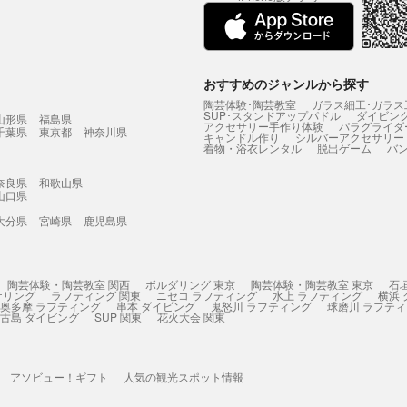
おすすめのジャンルから探す
陶芸体験･陶芸教室
ガラス細工･ガラス
SUP･スタンドアップパドル
ダイビン
山形県
福島県
アクセサリー手作り体験
パラグライダ
千葉県
東京都
神奈川県
キャンドル作り
シルバーアクセサリー
着物・浴衣レンタル
脱出ゲーム
バ
奈良県
和歌山県
山口県
大分県
宮崎県
鹿児島県
陶芸体験・陶芸教室 関西
ボルダリング 東京
陶芸体験・陶芸教室 東京
石
ケリング
ラフティング 関東
ニセコ ラフティング
水上 ラフティング
横浜
奥多摩 ラフティング
串本 ダイビング
鬼怒川 ラフティング
球磨川 ラフテ
古島 ダイビング
SUP 関東
花火大会 関東
アソビュー！ギフト
人気の観光スポット情報