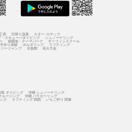
工房
日帰り温泉
カヌー･カヤック
グ・スキューバダイビング
シュノーケリング
ー
遊園地・テーマパーク
サーフィンスクール
 手作り体験
ボルダリング
ラフティング
ンジージャンプ
水族館
花火大会
垣島 ダイビング
沖縄 シュノーケリング
 クルージング
沖縄 パラセーリング
ィング
ラフティング 関西
いちご狩り 関東