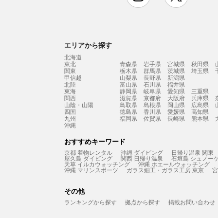
エリアから探す
北海道
東北
青森県
岩手県
宮城県
秋田県
関東
栃木県
群馬県
茨城県
埼玉県
甲信越
山梨県
長野県
新潟県
北陸
富山県
石川県
福井県
東海
静岡県
岐阜県
愛知県
三重県
関西
滋賀県
京都府
大阪府
兵庫県
山陰・山陽
鳥取県
島根県
岡山県
広島県
四国
徳島県
香川県
愛媛県
高知県
九州
福岡県
佐賀県
長崎県
熊本県
沖縄
おすすめキーワード
京都 着物レンタル
沖縄 ダイビング
日帰り温泉 関東
屋久島 ダイビング
関西 日帰り温泉
石垣島 シュノー
天草 イルカウォッチング
沖縄 ホエールウォッチング
沖縄 マリンスポーツ
ガラス細工・ガラス工房 東京
宮
その他
ランキングから探す
拠点から探す
掲載お問い合わせ