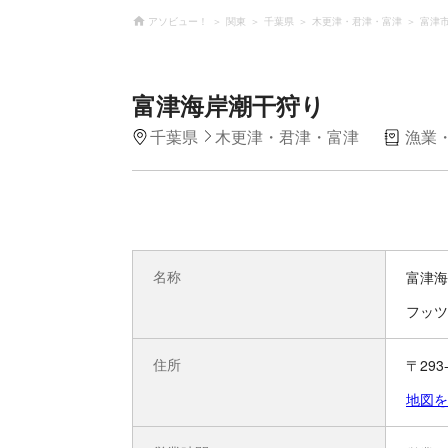
アソビュー！
関東
千葉県
木更津・君津・富津
富津
富津海岸潮干狩り
千葉県
木更津・君津・富津
漁業
名称
富津海
フッツ
住所
〒293
地図を