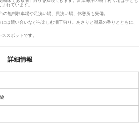
り醍醐味である潮干狩りを満喫できます。富津海岸の潮干狩り場は子ども
しまれています。
0台の無料駐車場や足洗い場、貝洗い場、休憩所も完備。
きには競い合いながら楽しむ潮干狩り。あさりと潮風の香りとともに、
シススポットです。
詳細情報
協