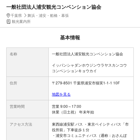
一般社団法人浦安観光コンベンション協会
千葉県
舞浜・浦安・船橋・幕張
観光案内所
基本情報
名称
一般社団法人浦安観光コンベンション協会
イッパンシャダンホウジンウラヤスカンコウ
コンベンションキョウカイ
住所
〒279-8501 千葉県浦安市猫実1-1-1 10F
地図を見る
営業時間
営業 9:00～17:00
休業（日土祝） 年末年始
アクセス方法
東西線浦安駅 バス ・東京ベイシティバス「市
役所前」下車徒歩１分
・浦安市コミュニティバス（通称：おさんぽ