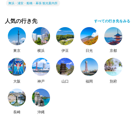
舞浜・浦安・船橋・幕張 観光案内所
人気の行き先
すべての行き先をみる
東京
横浜
伊豆
日光
京都
大阪
神戸
山口
福岡
別府
長崎
沖縄