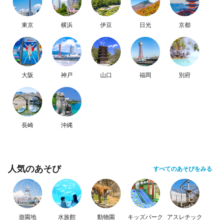
東京
横浜
伊豆
日光
京都
大阪
神戸
山口
福岡
別府
長崎
沖縄
人気のあそび
すべてのあそびをみる
遊園地
水族館
動物園
キッズパーク
アスレチック