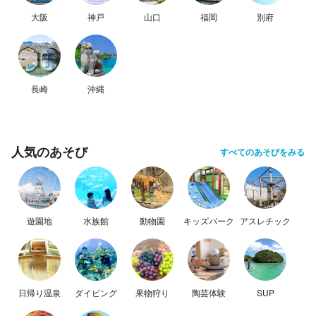
大阪
神戸
山口
福岡
別府
長崎
沖縄
人気のあそび
すべてのあそびをみる
遊園地
水族館
動物園
キッズパーク
アスレチック
日帰り温泉
ダイビング
果物狩り
陶芸体験
SUP