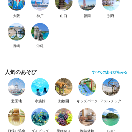
大阪
神戸
山口
福岡
別府
長崎
沖縄
人気のあそび
すべてのあそびをみる
遊園地
水族館
動物園
キッズパーク
アスレチック
日帰り温泉
ダイビング
果物狩り
陶芸体験
SUP