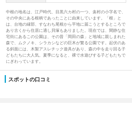
中根の地名は、江戸時代、目黒六カ村の一つ、衾村の小字名で、
その中央にある根柄であったことに由来しています。「根」と
は、台地の縁部、すなわち尾根から平地に届こうとするところで
あり古くから住居に適し貝塚もありました。現在では、閑静な住
宅街にあるこの公園は、その昔「岡田の森」と地域に親しまれた
森で、ムクノキ、シラカシなどの巨木が繁る公園です。起伏のあ
る斜面には、木製アスレチック遊具があり、森の中を走り回る子
どもたちに大人気。夏季になると、裸で水遊びする子どもたちで
にぎわっています。
スポットの口コミ