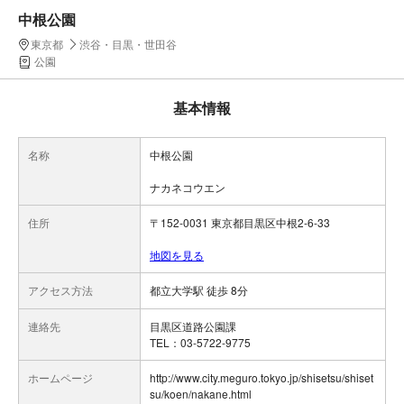
中根公園
東京都
渋谷・目黒・世田谷
公園
基本情報
名称
中根公園
ナカネコウエン
住所
〒152-0031 東京都目黒区中根2-6-33
地図を見る
アクセス方法
都立大学駅 徒歩 8分
連絡先
目黒区道路公園課
TEL：03-5722-9775
ホームページ
http://www.city.meguro.tokyo.jp/shisetsu/shiset
su/koen/nakane.html