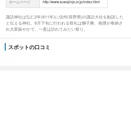
ホームページ
http://www.suwajinja.or.jp/index.html
諏訪神社は弘仁2年(811年)に信州(長野県)の諏訪大社を勧請した
と伝える神社。8月下旬に行われる祭礼は獅子舞、相撲が奉納さ
れ大変賑やかで、一度は訪れてみたい祭り。
スポットの口コミ