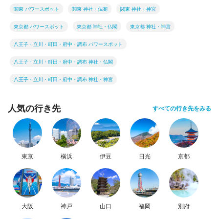
関東 パワースポット
関東 神社・仏閣
関東 神社・神宮
東京都 パワースポット
東京都 神社・仏閣
東京都 神社・神宮
八王子・立川・町田・府中・調布 パワースポット
八王子・立川・町田・府中・調布 神社・仏閣
八王子・立川・町田・府中・調布 神社・神宮
人気の行き先
すべての行き先をみる
東京
横浜
伊豆
日光
京都
大阪
神戸
山口
福岡
別府