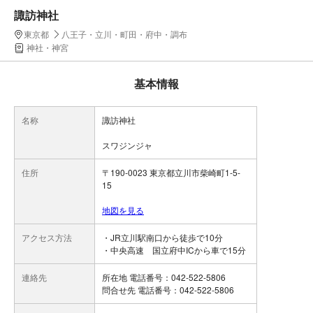
諏訪神社
東京都
八王子・立川・町田・府中・調布
神社・神宮
基本情報
名称
諏訪神社
スワジンジャ
住所
〒190-0023 東京都立川市柴崎町1-5-
15
地図を見る
アクセス方法
・JR立川駅南口から徒歩で10分
・中央高速 国立府中ICから車で15分
連絡先
所在地 電話番号：042-522-5806
問合せ先 電話番号：042-522-5806