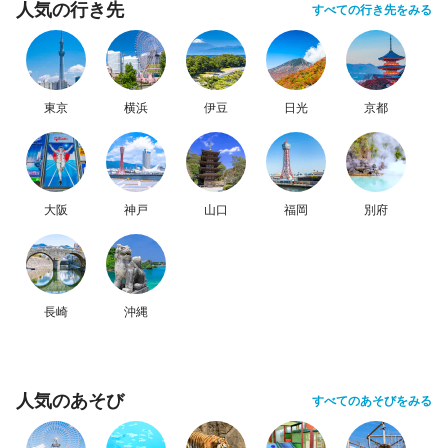
人気の行き先
すべての行き先をみる
東京
横浜
伊豆
日光
京都
大阪
神戸
山口
福岡
別府
長崎
沖縄
人気のあそび
すべてのあそびをみる