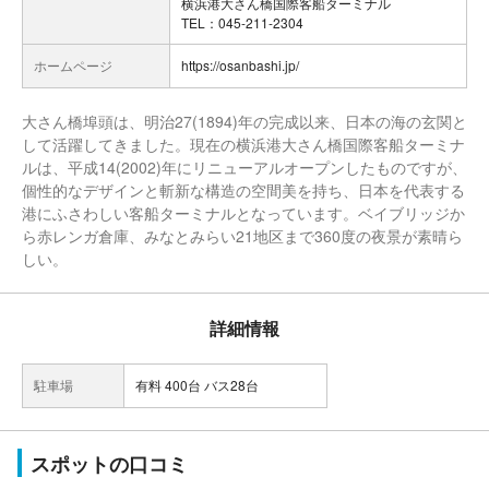
横浜港大さん橋国際客船ターミナル
TEL：045-211-2304
ホームページ
https://osanbashi.jp/
大さん橋埠頭は、明治27(1894)年の完成以来、日本の海の玄関と
して活躍してきました。現在の横浜港大さん橋国際客船ターミナ
ルは、平成14(2002)年にリニューアルオープンしたものですが、
個性的なデザインと斬新な構造の空間美を持ち、日本を代表する
港にふさわしい客船ターミナルとなっています。ベイブリッジか
ら赤レンガ倉庫、みなとみらい21地区まで360度の夜景が素晴ら
しい。
詳細情報
駐車場
有料 400台 バス28台
スポットの口コミ