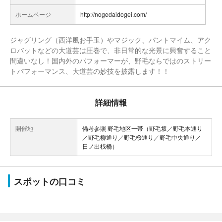
ホームページ
http://nogedaidogei.com/
ジャグリング（西洋風お手玉）やマジック、パントマイム、アク
ロバットなどの大道芸は圧巻で、非日常的な光景に興奮すること
間違いなし！国内外のパフォーマーが、野毛ならではのストリー
詳細情報
開催地
備考参照 野毛地区一帯（野毛坂／野毛本通り
／野毛柳通り／野毛桜通り／野毛中央通り／
日ノ出桟橋）
スポットの口コミ