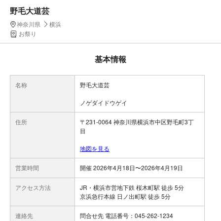
野毛大道芸
神奈川県
横浜
お祭り
基本情報
名称
野毛大道芸
ノゲダイドウゲイ
住所
〒231-0064 神奈川県横浜市中区野毛町3丁
目
地図を見る
営業時間
開催 2026年4月18日〜2026年4月19日
アクセス方法
JR・横浜市営地下鉄 桜木町駅 徒歩 5分
京浜急行本線 日ノ出町駅 徒歩 5分
連絡先
問合せ先 電話番号：045-262-1234