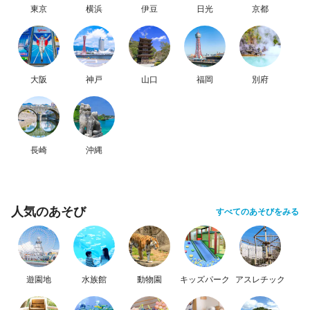
東京
横浜
伊豆
日光
京都
大阪
神戸
山口
福岡
別府
長崎
沖縄
人気のあそび
すべてのあそびをみる
遊園地
水族館
動物園
キッズパーク
アスレチック