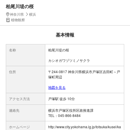
柏尾川堤の桜
神奈川県
横浜
植物観察
基本情報
名称
柏尾川堤の桜
カシオガワヅツミノサクラ
住所
〒244-0817 神奈川県横浜市戸塚区吉田町～戸
塚町周辺
地図を見る
アクセス方法
戸塚駅 徒歩 10分
連絡先
横浜市戸塚区役所区政推進課
TEL：045-866-8484
ホームページ
http://www.city.yokohama.lg.jp/totsuka/kusei/ka