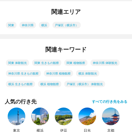
関連エリア
関東
神奈川県
横浜
戸塚区（横浜市）
関連キーワード
関東 体験観光
関東 生きもの観察
関東 植物観察
神奈川県 体験観光
神奈川県 生きもの観察
神奈川県 植物観察
横浜 体験観光
横浜 生きもの観察
横浜 植物観察
戸塚区（横浜市） 体験観光
人気の行き先
すべての行き先をみる
東京
横浜
伊豆
日光
京都