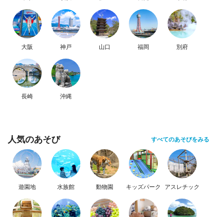
大阪
神戸
山口
福岡
別府
長崎
沖縄
人気のあそび
すべてのあそびをみる
遊園地
水族館
動物園
キッズパーク
アスレチック