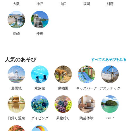
大阪
神戸
山口
福岡
別府
長崎
沖縄
人気のあそび
すべてのあそびをみる
遊園地
水族館
動物園
キッズパーク
アスレチック
日帰り温泉
ダイビング
果物狩り
陶芸体験
SUP