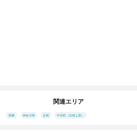
関連エリア
関東
神奈川県
足柄
中井町（足柄上郡）