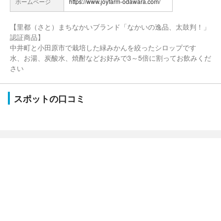
ホームページ
https://www.joyfarm-odawara.com/
【里都（さと）まちなかいブランド「なかいの逸品、太鼓判！」
認証商品】
中井町と小田原市で栽培した緑みかんを絞ったシロップです
水、お湯、炭酸水、焼酎などお好みで3～5倍に割ってお飲みくだ
さい
スポットの口コミ