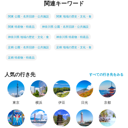
関連キーワード
関東 公園・名所旧跡・公共施設
関東 地域の歴史・文化・食
関東 特産物・特産品
神奈川県 公園・名所旧跡・公共施設
神奈川県 地域の歴史・文化・食
神奈川県 特産物・特産品
足柄 公園・名所旧跡・公共施設
足柄 地域の歴史・文化・食
足柄 特産物・特産品
人気の行き先
すべての行き先をみる
東京
横浜
伊豆
日光
京都