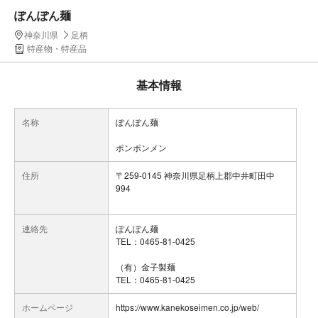
ぽんぽん麺
神奈川県
足柄
特産物・特産品
基本情報
名称
ぽんぽん麺
ポンポンメン
住所
〒259-0145 神奈川県足柄上郡中井町田中
994
連絡先
ぽんぽん麺
TEL：0465-81-0425
（有）金子製麺
TEL：0465-81-0425
ホームページ
https://www.kanekoseimen.co.jp/web/