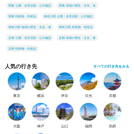
関東 公園・名所旧跡・公共施設
関東 地域の歴史・文化・食
関東 特産物・特産品
神奈川県 公園・名所旧跡・公共施設
神奈川県 地域の歴史・文化・食
神奈川県 特産物・特産品
足柄 公園・名所旧跡・公共施設
足柄 地域の歴史・文化・食
足柄 特産物・特産品
人気の行き先
すべての行き先をみる
東京
横浜
伊豆
日光
京都
大阪
神戸
山口
福岡
別府