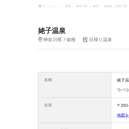
アソビュー！
関東
神奈川県
箱根
箱根町（足柄下郡
姥子温泉
神奈川県
箱根
日帰り温泉
名称
姥子温
ウバコ
住所
〒25
地図を