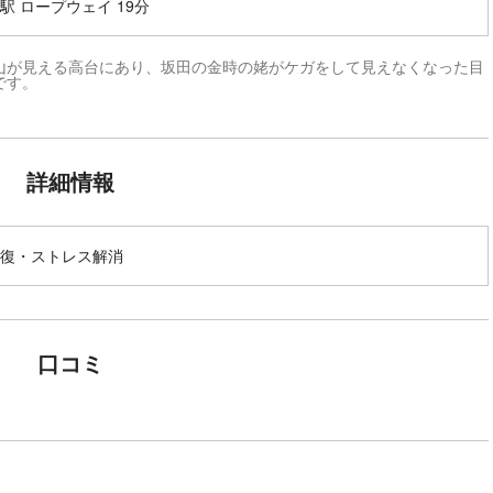
駅 ロープウェイ 19分
山が見える高台にあり、坂田の金時の姥がケガをして見えなくなった目
です。
詳細情報
復・ストレス解消
口コミ