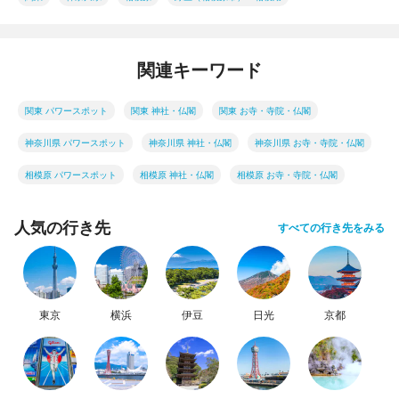
関連キーワード
関東 パワースポット
関東 神社・仏閣
関東 お寺・寺院・仏閣
神奈川県 パワースポット
神奈川県 神社・仏閣
神奈川県 お寺・寺院・仏閣
相模原 パワースポット
相模原 神社・仏閣
相模原 お寺・寺院・仏閣
人気の行き先
すべての行き先をみる
東京
横浜
伊豆
日光
京都