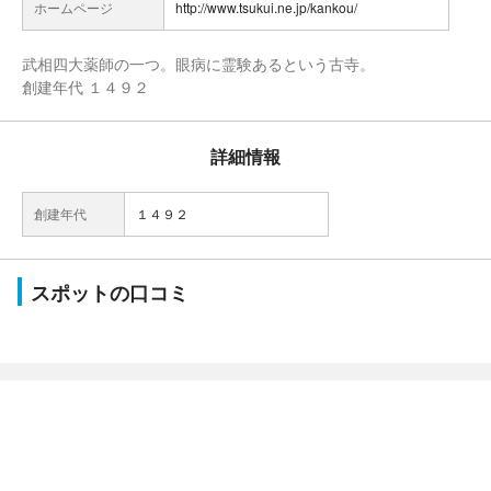
ホームページ
http://www.tsukui.ne.jp/kankou/
武相四大薬師の一つ。眼病に霊験あるという古寺。
創建年代 １４９２
詳細情報
創建年代
１４９２
スポットの口コミ