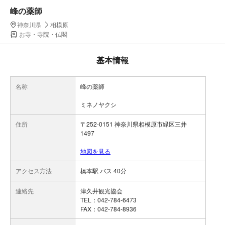
峰の薬師
神奈川県
相模原
お寺・寺院・仏閣
基本情報
名称
峰の薬師
ミネノヤクシ
住所
〒252-0151 神奈川県相模原市緑区三井
1497
地図を見る
アクセス方法
橋本駅 バス 40分
連絡先
津久井観光協会
TEL：042-784-6473
FAX：042-784-8936