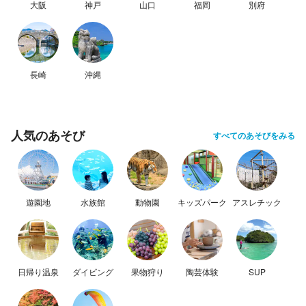
大阪
神戸
山口
福岡
別府
長崎
沖縄
人気のあそび
すべてのあそびをみる
遊園地
水族館
動物園
キッズパーク
アスレチック
日帰り温泉
ダイビング
果物狩り
陶芸体験
SUP