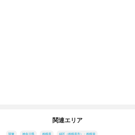
関連エリア
関東
神奈川県
相模原
緑区（相模原市）・相模湖