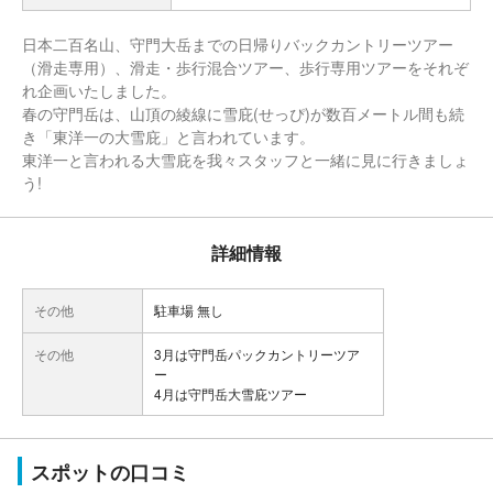
日本二百名山、守門大岳までの日帰りバックカントリーツアー
（滑走専用）、滑走・歩行混合ツアー、歩行専用ツアーをそれぞ
れ企画いたしました。
春の守門岳は、山頂の綾線に雪庇(せっぴ)が数百メートル間も続
き「東洋一の大雪庇」と言われています。
東洋一と言われる大雪庇を我々スタッフと一緒に見に行きましょ
う!
詳細情報
その他
駐車場 無し
その他
3月は守門岳パックカントリーツア
ー
4月は守門岳大雪庇ツアー
スポットの口コミ