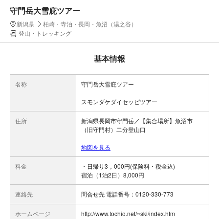
守門岳大雪庇ツアー
新潟県
柏崎・寺泊・長岡・魚沼（湯之谷）
登山・トレッキング
基本情報
名称
守門岳大雪庇ツアー
スモンダケダイセッピツアー
住所
新潟県長岡市守門岳／【集合場所】魚沼市
（旧守門村）二分登山口
地図を見る
料金
・日帰り3，000円(保険料・税金込)
宿泊（1泊2日）8,000円
連絡先
問合せ先 電話番号：0120-330-773
ホームページ
http://www.tochio.net/~ski/index.htm