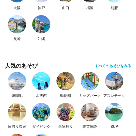
大阪
神戸
山口
福岡
別府
長崎
沖縄
人気のあそび
すべてのあそびをみる
遊園地
水族館
動物園
キッズパーク
アスレチック
日帰り温泉
ダイビング
果物狩り
陶芸体験
SUP