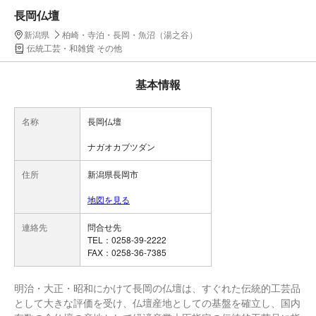
長岡仏壇
新潟県
柏崎・寺泊・長岡・魚沼（湯之谷）
伝統工芸・和雑貨 その他
基本情報
名称
長岡仏壇
ナガオカブツダン
住所
新潟県長岡市
地図を見る
連絡先
問合せ先
TEL：0258-39-2222
FAX：0258-36-7385
明治・大正・昭和にかけて長岡の仏壇は、すぐれた伝統的工芸品
として大きな評価を受け、仏壇産地としての基盤を確立し、国内