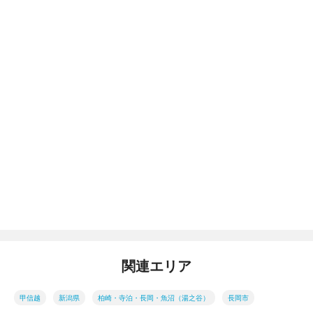
関連エリア
甲信越
新潟県
柏崎・寺泊・長岡・魚沼（湯之谷）
長岡市