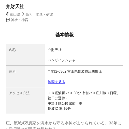
弁財天社
富山県
高岡・氷見・砺波
神社・神宮
基本情報
名称
弁財天社
ベンザイテンシャ
住所
〒932-0302 富山県砺波市庄川町庄
地図を見る
アクセス方法
ＪＲ砺波駅 バス 30分 市営バス庄川線（日曜、
祝日は運休）
中野１区公民館前下車
砺波IC 車 15分
庄川流域4万農家を洪水から守る水神がまつられている。33年に
1度拝殿の御開扉が行われる。