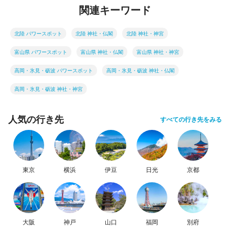
関連キーワード
北陸 パワースポット
北陸 神社・仏閣
北陸 神社・神宮
富山県 パワースポット
富山県 神社・仏閣
富山県 神社・神宮
高岡・氷見・砺波 パワースポット
高岡・氷見・砺波 神社・仏閣
高岡・氷見・砺波 神社・神宮
人気の行き先
すべての行き先をみる
東京
横浜
伊豆
日光
京都
大阪
神戸
山口
福岡
別府