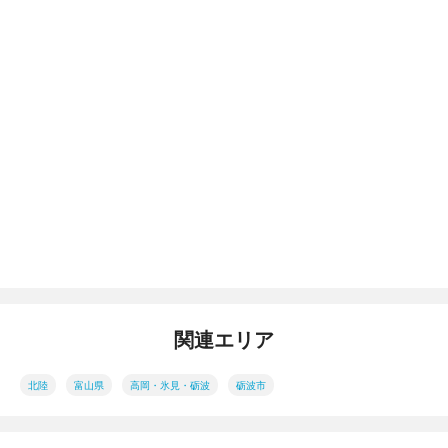
関連エリア
北陸
富山県
高岡・氷見・砺波
砺波市