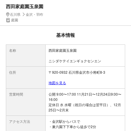
西田家庭園玉泉園
石川県
金沢・羽咋
庭園
基本情報
名称
西田家庭園玉泉園
ニシダケテイエンギョクセンエン
住所
〒920-0932 石川県金沢市小将町8-3
地図を見る
営業時間
公開 9:00〜17:00 11月21日〜12月24日9:00〜
16:00
定休日 水 水曜（祝日の場合は翌平日）、12月
25日〜2月末
アクセス方法
・金沢駅からバスで
・兼六園下下車から徒歩で2分