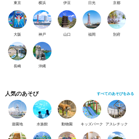
東京
横浜
伊豆
日光
京都
大阪
神戸
山口
福岡
別府
長崎
沖縄
人気のあそび
すべてのあそびをみる
遊園地
水族館
動物園
キッズパーク
アスレチック