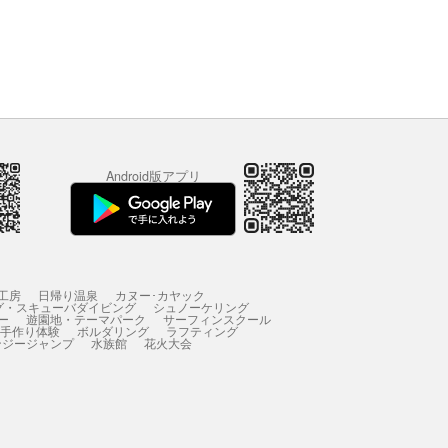
Android版アプリ
工房
日帰り温泉
カヌー･カヤック
グ・スキューバダイビング
シュノーケリング
ー
遊園地・テーマパーク
サーフィンスクール
 手作り体験
ボルダリング
ラフティング
ンジージャンプ
水族館
花火大会