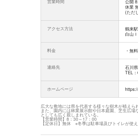
営業時間
公開 8
休業 
(ただ
アクセス方法
鶴来駅
白山Ｉ
料金
・無料
連絡先
石川県
TEL：0
ホームページ
https:
広大な敷地には県を代表する様々な樹木が植えられ
また、園内には林業展示館や日本庭園、芝生広場
としても広く親しまれている。
【営業時間】8：30～17：00
【定休日】無休 ※冬季は駐車場及びトイレが使