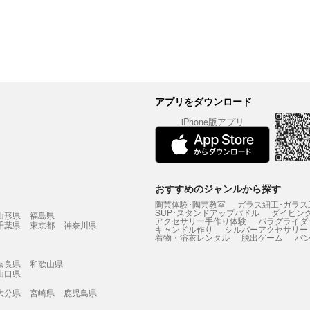
アプリをダウンロード
iPhone版アプリ
おすすめのジャンルから探す
陶芸体験･陶芸教室
ガラス細工･ガラス
SUP･スタンドアップパドル
ダイビン
山形県
福島県
アクセサリー手作り体験
パラグライダ
千葉県
東京都
神奈川県
キャンドル作り
シルバーアクセサリー
着物・浴衣レンタル
脱出ゲーム
バ
奈良県
和歌山県
山口県
大分県
宮崎県
鹿児島県