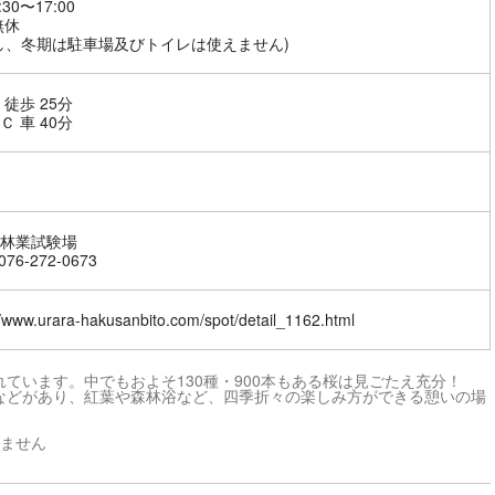
:30〜17:00
無休
し、冬期は駐車場及びトイレは使えません)
 徒歩 25分
Ｃ 車 40分
林業試験場
76-272-0673
//www.urara-hakusanbito.com/spot/detail_1162.html
ています。中でもおよそ130種・900本もある桜は見ごたえ充分！
などがあり、紅葉や森林浴など、四季折々の楽しみ方ができる憩いの場
えません