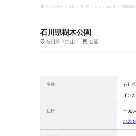
アソビュー！
北陸
石川県
白山
白山市
石川県樹木
石川県樹木公園
石川県
白山
公園
名称
石川県
イシカ
住所
〒92
地図を