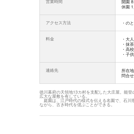
営業時間
開園 8
休園 
アクセス方法
・のと
料金
・大人
・抹茶
・高校
・子供
連絡先
所在地 
問合せ先
徳川幕府の天領地13カ村を支配した大庄屋。能登
広大な屋敷を有している。
庭園は、江戸時代の様式を伝える名園で、石川県
ながら、古き時代を偲ぶことができる。