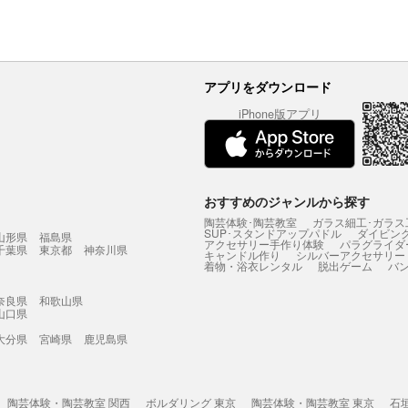
アプリをダウンロード
iPhone版アプリ
おすすめのジャンルから探す
陶芸体験･陶芸教室
ガラス細工･ガラス
SUP･スタンドアップパドル
ダイビン
山形県
福島県
アクセサリー手作り体験
パラグライダ
千葉県
東京都
神奈川県
キャンドル作り
シルバーアクセサリー
着物・浴衣レンタル
脱出ゲーム
バ
奈良県
和歌山県
山口県
大分県
宮崎県
鹿児島県
陶芸体験・陶芸教室 関西
ボルダリング 東京
陶芸体験・陶芸教室 東京
石