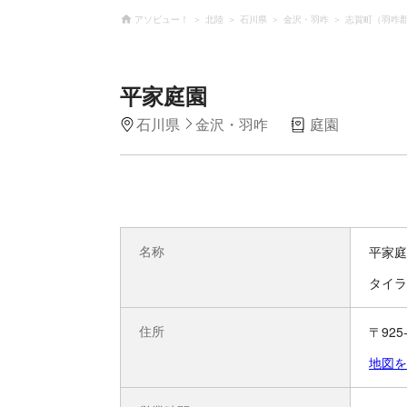
アソビュー！
北陸
石川県
金沢・羽咋
志賀町（羽咋
平家庭園
石川県
金沢・羽咋
庭園
名称
平家庭
タイラ
住所
〒925
地図を