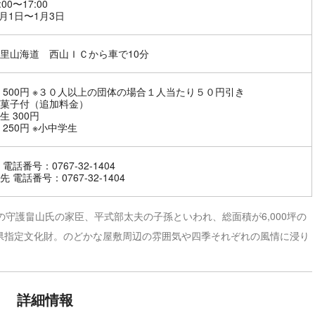
:00〜17:00
1月1日〜1月3日
里山海道 西山ＩＣから車で10分
 500円 ※３０人以上の団体の場合１人当たり５０円引き
菓子付（追加料金）
生 300円
 250円 ※小中学生
電話番号：0767-32-1404
 電話番号：0767-32-1404
の守護畠山氏の家臣、平式部太夫の子孫といわれ、総面積が6,000坪の
指定文化財。のどかな屋敷周辺の雰囲気や四季それぞれの風情に浸り
詳細情報