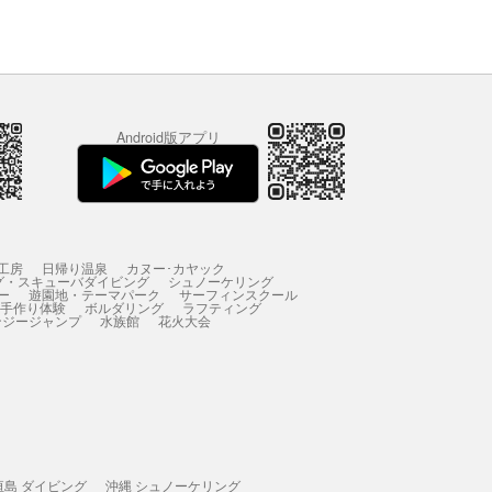
Android版アプリ
工房
日帰り温泉
カヌー･カヤック
グ・スキューバダイビング
シュノーケリング
ー
遊園地・テーマパーク
サーフィンスクール
 手作り体験
ボルダリング
ラフティング
ンジージャンプ
水族館
花火大会
垣島 ダイビング
沖縄 シュノーケリング