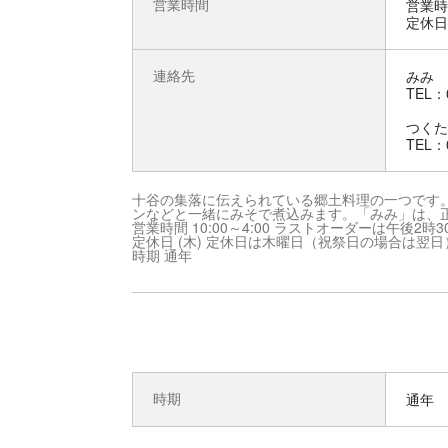
営業時間
営業時
定休日
連絡先
みみ
TEL：0
つくた
TEL：0
十谷の集落に伝えられている郷土料理の一つです
ンなどと一緒にみそで煮込みます。「みみ」は、
営業時間 10:00～4:00 ラストオーダーは午後2時3
定休日 (木) 定休日は木曜日（祝祭日の場合は翌日
時期 通年
時期
通年