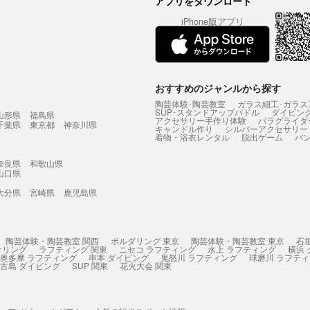
アプリをダウンロード
iPhone版アプリ
おすすめのジャンルから探す
陶芸体験･陶芸教室
ガラス細工･ガラス
SUP･スタンドアップパドル
ダイビン
山形県
福島県
アクセサリー手作り体験
パラグライダ
千葉県
東京都
神奈川県
キャンドル作り
シルバーアクセサリー
着物・浴衣レンタル
脱出ゲーム
バ
奈良県
和歌山県
山口県
大分県
宮崎県
鹿児島県
陶芸体験・陶芸教室 関西
ボルダリング 東京
陶芸体験・陶芸教室 東京
石
ケリング
ラフティング 関東
ニセコ ラフティング
水上 ラフティング
横浜
奥多摩 ラフティング
串本 ダイビング
鬼怒川 ラフティング
球磨川 ラフテ
古島 ダイビング
SUP 関東
花火大会 関東