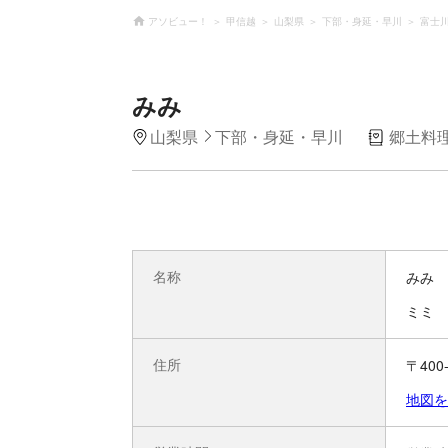
アソビュー！
甲信越
山梨県
下部・身延・早川
富士
みみ
山梨県
下部・身延・早川
郷土料
名称
みみ
ミミ
住所
〒40
地図を