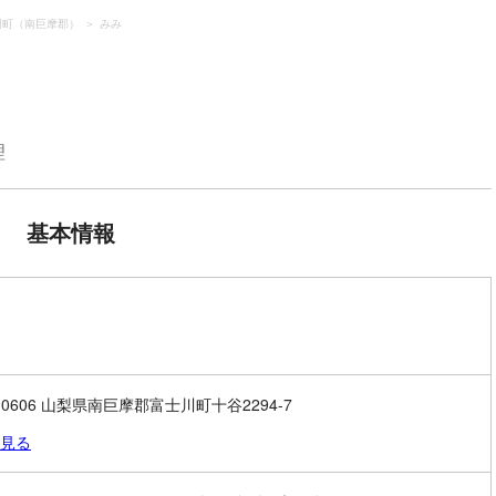
川町（南巨摩郡）
みみ
理
基本情報
0-0606 山梨県南巨摩郡富士川町十谷2294-7
見る