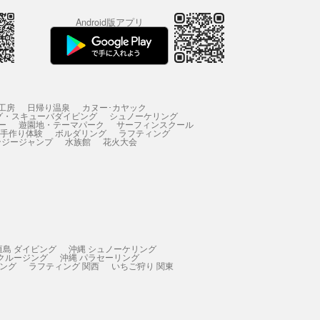
Android版アプリ
工房
日帰り温泉
カヌー･カヤック
グ・スキューバダイビング
シュノーケリング
ー
遊園地・テーマパーク
サーフィンスクール
 手作り体験
ボルダリング
ラフティング
ンジージャンプ
水族館
花火大会
垣島 ダイビング
沖縄 シュノーケリング
 クルージング
沖縄 パラセーリング
ィング
ラフティング 関西
いちご狩り 関東