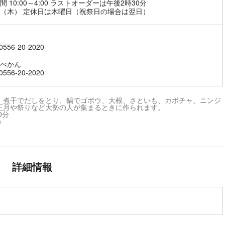
間 10:00～4:00 ラストオーダーは午後2時30分
（木） 定休日は木曜日（祝祭日の場合は翌日）
556-20-2020
べかん
556-20-2020
。煮干でだしをとり、鍋でゴボウ、大根、さといも、カボチャ、ニンジ
正月や祭りなど大勢の人が集まるときに作られます。
0分
）
詳細情報