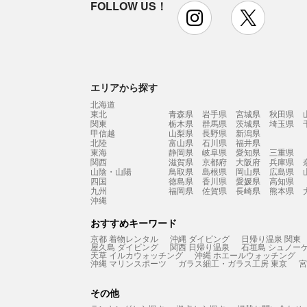
FOLLOW US！
instagram
x
エリアから探す
北海道
東北
青森県
岩手県
宮城県
秋田県
関東
栃木県
群馬県
茨城県
埼玉県
甲信越
山梨県
長野県
新潟県
北陸
富山県
石川県
福井県
東海
静岡県
岐阜県
愛知県
三重県
関西
滋賀県
京都府
大阪府
兵庫県
山陰・山陽
鳥取県
島根県
岡山県
広島県
四国
徳島県
香川県
愛媛県
高知県
九州
福岡県
佐賀県
長崎県
熊本県
沖縄
おすすめキーワード
京都 着物レンタル
沖縄 ダイビング
日帰り温泉 関東
屋久島 ダイビング
関西 日帰り温泉
石垣島 シュノー
天草 イルカウォッチング
沖縄 ホエールウォッチング
沖縄 マリンスポーツ
ガラス細工・ガラス工房 東京
宮
その他