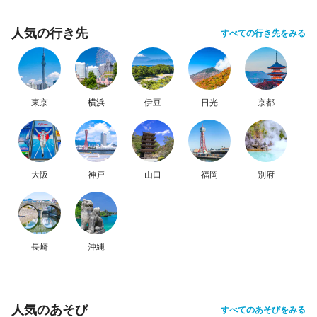
人気の行き先
すべての行き先をみる
東京
横浜
伊豆
日光
京都
大阪
神戸
山口
福岡
別府
長崎
沖縄
人気のあそび
すべてのあそびをみる