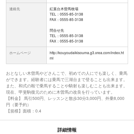
連絡先
紅葉台木曽馬牧場
TEL：0555-85-3138
FAX：0555-85-3138
問合せ先
TEL：0555-85-3138
FAX：0555-85-3138
ホームページ
http://kouyoudaikisouma.g3.xrea.com/index.ht
ml
おとなしい木曽馬やどさんこで、初めての人にでも楽しく、乗馬
ができます。経験者には乗馬で三湖台まで登ることも出来ます。
また、和式の鞍で乗馬することや騎射も楽しむことも出来ます。
現在、甲斐駒復元のために木曽馬の改良を行っています。
【料金】 馬引500円、レッスンと散歩30分3,000円、外乗8,000
円（要予約）
【規模】面積：0.4
詳細情報