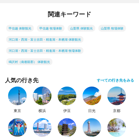
関連キーワード
甲信越 体験観光
甲信越 牧場体験
山梨県 体験観光
山梨県 牧場体験
河口湖・西湖・富士吉田・精進湖・本栖湖 体験観光
河口湖・西湖・富士吉田・精進湖・本栖湖 牧場体験
鳴沢村（南都留郡） 体験観光
人気の行き先
すべての行き先をみる
東京
横浜
伊豆
日光
京都