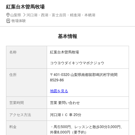
紅葉台木曽馬牧場
山梨県
河口湖・西湖・富士吉田・精進湖・本栖湖
牧場体験
基本情報
名称
紅葉台木曽馬牧場
コウヨウダイキソウマボクジョウ
住所
〒401-0320 山梨県南都留郡鳴沢村字焼間
8529-86
地図を見る
営業時間
営業 要問い合わせ
アクセス方法
河口湖ＩＣ 車 20分
料金
・馬引500円、レッスンと散歩30分3,000円、
外乗8,000円（要予約）