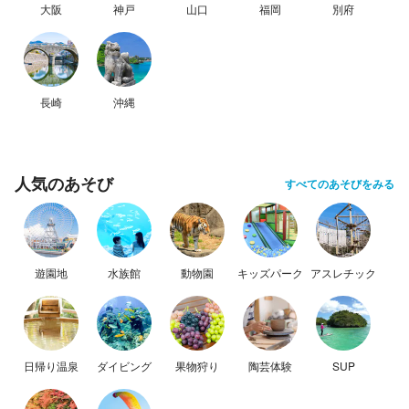
大阪
神戸
山口
福岡
別府
長崎
沖縄
人気のあそび
すべてのあそびをみる
遊園地
水族館
動物園
キッズパーク
アスレチック
日帰り温泉
ダイビング
果物狩り
陶芸体験
SUP