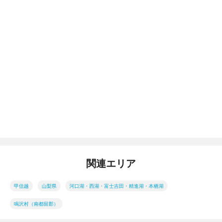
関連エリア
甲信越
山梨県
河口湖・西湖・富士吉田・精進湖・本栖湖
鳴沢村（南都留郡）