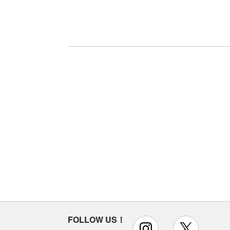
FOLLOW US！
instagram
x