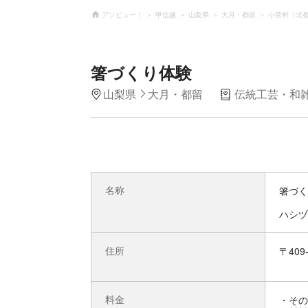
アソビュー！
甲信越
山梨県
大月・都留
小菅村（北
箸づくり体験
山梨県
大月・都留
伝統工芸・和雑
名称
箸づく
ハシヅ
住所
〒40
料金
・その