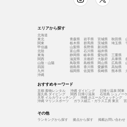
エリアから探す
北海道
東北
青森県
岩手県
宮城県
秋田県
関東
栃木県
群馬県
茨城県
埼玉県
甲信越
山梨県
長野県
新潟県
北陸
富山県
石川県
福井県
東海
静岡県
岐阜県
愛知県
三重県
関西
滋賀県
京都府
大阪府
兵庫県
山陰・山陽
鳥取県
島根県
岡山県
広島県
四国
徳島県
香川県
愛媛県
高知県
九州
福岡県
佐賀県
長崎県
熊本県
沖縄
おすすめキーワード
京都 着物レンタル
沖縄 ダイビング
日帰り温泉 関東
屋久島 ダイビング
関西 日帰り温泉
石垣島 シュノー
天草 イルカウォッチング
沖縄 ホエールウォッチング
沖縄 マリンスポーツ
ガラス細工・ガラス工房 東京
宮
その他
ランキングから探す
拠点から探す
掲載お問い合わせ