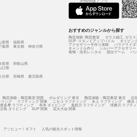
iPhone版アプリ
おすすめのジャンルから探す
陶芸体験･陶芸教室
ガラス細工･ガラス
SUP･スタンドアップパドル
ダイビン
山形県
福島県
アクセサリー手作り体験
パラグライダ
千葉県
東京都
神奈川県
キャンドル作り
シルバーアクセサリー
着物・浴衣レンタル
脱出ゲーム
バ
奈良県
和歌山県
山口県
大分県
宮崎県
鹿児島県
陶芸体験・陶芸教室 関西
ボルダリング 東京
陶芸体験・陶芸教室 東京
石
ケリング
ラフティング 関東
ニセコ ラフティング
水上 ラフティング
横浜
奥多摩 ラフティング
串本 ダイビング
鬼怒川 ラフティング
球磨川 ラフテ
古島 ダイビング
SUP 関東
花火大会 関東
アソビュー！ギフト
人気の観光スポット情報