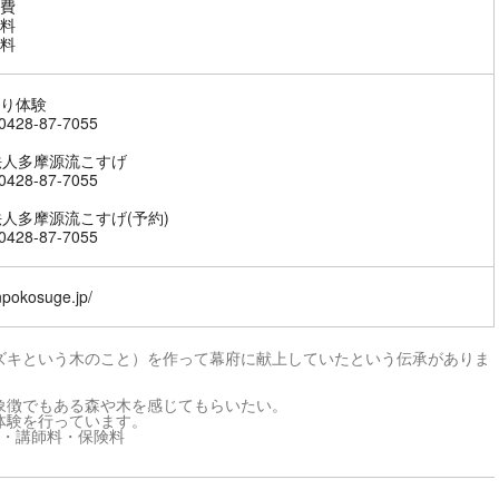
費
料
料
り体験
428-87-7055
法人多摩源流こすげ
428-87-7055
法人多摩源流こすげ(予約)
428-87-7055
/npokosuge.jp/
ズキという木のこと）を作って幕府に献上していたという伝承がありま
象徴でもある森や木を感じてもらいたい。
体験を行っています。
費・講師料・保険料