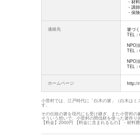
・材料
・講師
・保険
連絡先
箸づく
TEL：0
NPO
TEL：0
NPO
TEL：0
ホームページ
http:/
小菅村では、江戸時代に「白木の箸」（白木はミ
す。
その伝統の箸を現代にも受け継ぎ、また小菅村の
そういう想いで、小菅村の間伐材を使った箸作り
【料金】2000円 【料金に含まれるもの】・材料