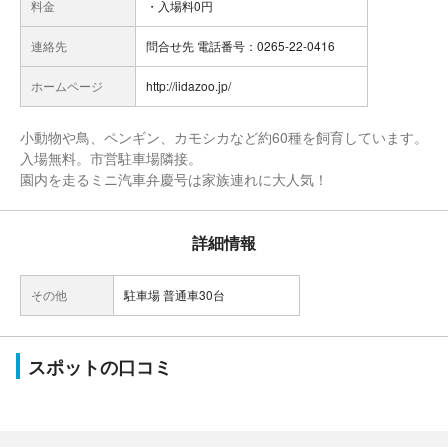
料金
・入場料0円
連絡先
問合せ先 電話番号：0265-22-0416
ホームページ
http://iidazoo.jp/
小動物や鳥、ペンギン、カモシカなど約60種を飼育しています。
入場無料。市営駐車場隣接。
園内を走るミニ汽車弁慶号は家族連れに大人気！
詳細情報
その他
駐車場 普通車30台
スポットの口コミ