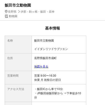
飯田市立動物園
長野県
伊那・駒ヶ根・飯田・昼神
動物園
基本情報
名称
飯田市立動物園
イイダシリツドウブツエン
住所
長野県飯田市扇町
地図を見る
営業時間
営業 9:00〜16:30
休業 月 祝祭日の翌日
アクセス方法
・飯田ICから車で10分
・JR飯田線飯田駅から ⇒下車徒歩10
分