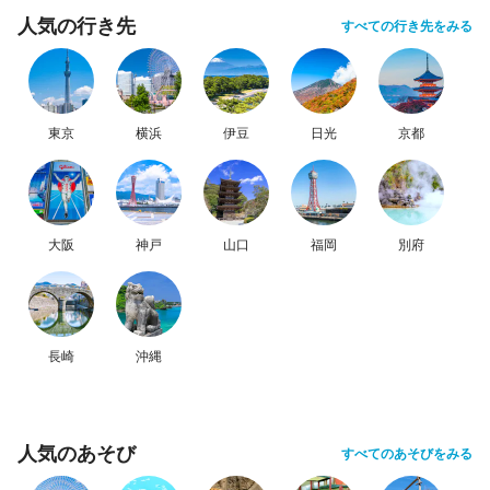
人気の行き先
すべての行き先をみる
東京
横浜
伊豆
日光
京都
大阪
神戸
山口
福岡
別府
長崎
沖縄
人気のあそび
すべてのあそびをみる