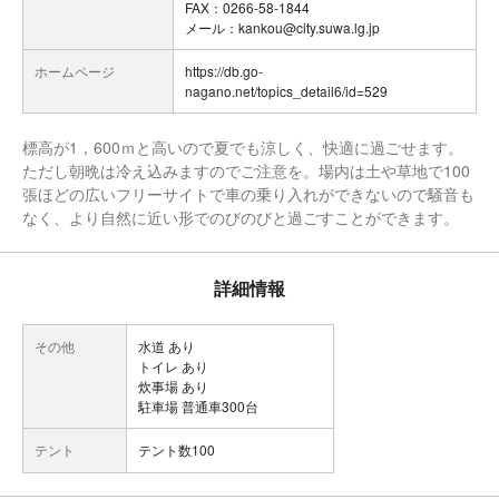
FAX：0266-58-1844
メール：kankou@city.suwa.lg.jp
ホームページ
https://db.go-
nagano.net/topics_detail6/id=529
標高が1，600ｍと高いので夏でも涼しく、快適に過ごせます。
ただし朝晩は冷え込みますのでご注意を。場内は土や草地で100
張ほどの広いフリーサイトで車の乗り入れができないので騒音も
なく、より自然に近い形でのびのびと過ごすことができます。
詳細情報
その他
水道 あり
トイレ あり
炊事場 あり
駐車場 普通車300台
テント
テント数100