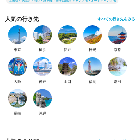
上諏訪・下諏訪・岡谷・霧ヶ峰・美ヶ原高原 キャンプ場・オートキャンプ場
人気の行き先
すべての行き先をみる
東京
横浜
伊豆
日光
京都
大阪
神戸
山口
福岡
別府
長崎
沖縄