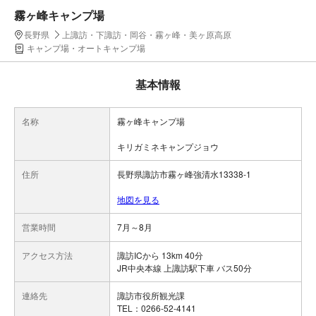
霧ヶ峰キャンプ場
長野県
上諏訪・下諏訪・岡谷・霧ヶ峰・美ヶ原高原
キャンプ場・オートキャンプ場
基本情報
名称
霧ヶ峰キャンプ場
キリガミネキャンプジョウ
住所
長野県諏訪市霧ヶ峰強清水13338-1
地図を見る
営業時間
7月～8月
アクセス方法
諏訪ICから 13km 40分
JR中央本線 上諏訪駅下車 バス50分
連絡先
諏訪市役所観光課
TEL：0266-52-4141