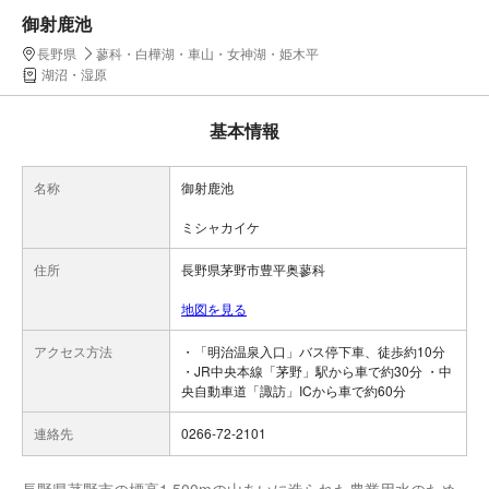
御射鹿池
長野県
蓼科・白樺湖・車山・女神湖・姫木平
湖沼・湿原
基本情報
名称
御射鹿池
ミシャカイケ
住所
長野県茅野市豊平奥蓼科
地図を見る
アクセス方法
・「明治温泉入口」バス停下車、徒歩約10分
・JR中央本線「茅野」駅から車で約30分 ・中
央自動車道「諏訪」ICから車で約60分
連絡先
0266-72-2101