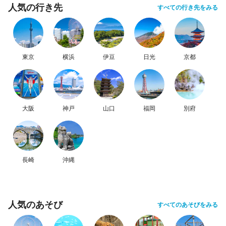
人気の行き先
すべての行き先をみる
東京
横浜
伊豆
日光
京都
大阪
神戸
山口
福岡
別府
長崎
沖縄
人気のあそび
すべてのあそびをみる