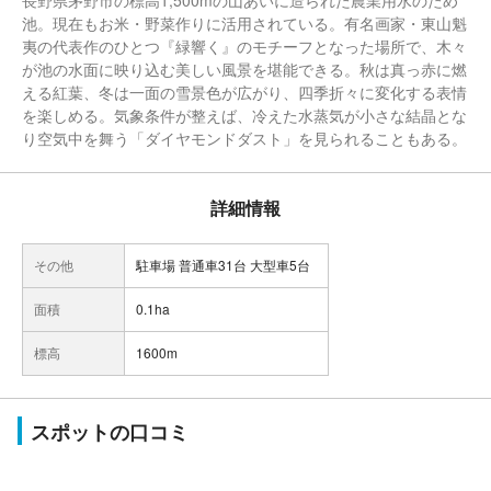
長野県茅野市の標高1,500mの山あいに造られた農業用水のため
池。現在もお米・野菜作りに活用されている。有名画家・東山魁
夷の代表作のひとつ『緑響く』のモチーフとなった場所で、木々
が池の水面に映り込む美しい風景を堪能できる。秋は真っ赤に燃
える紅葉、冬は一面の雪景色が広がり、四季折々に変化する表情
を楽しめる。気象条件が整えば、冷えた水蒸気が小さな結晶とな
り空気中を舞う「ダイヤモンドダスト」を見られることもある。
詳細情報
その他
駐車場 普通車31台 大型車5台
面積
0.1ha
標高
1600m
スポットの口コミ