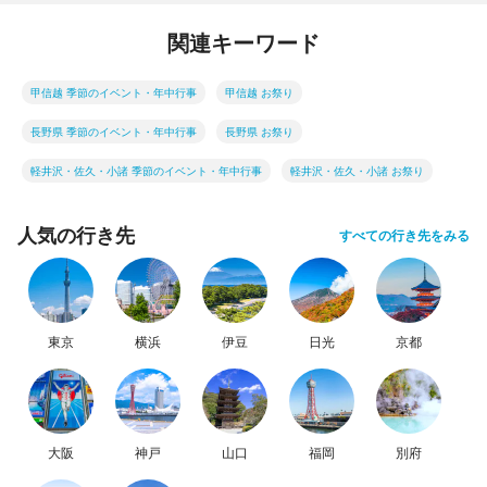
関連キーワード
甲信越 季節のイベント・年中行事
甲信越 お祭り
長野県 季節のイベント・年中行事
長野県 お祭り
軽井沢・佐久・小諸 季節のイベント・年中行事
軽井沢・佐久・小諸 お祭り
人気の行き先
すべての行き先をみる
東京
横浜
伊豆
日光
京都
大阪
神戸
山口
福岡
別府