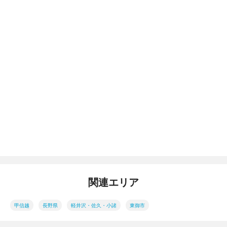
関連エリア
甲信越
長野県
軽井沢・佐久・小諸
東御市