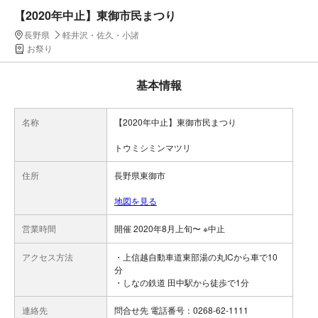
【2020年中止】東御市民まつり
長野県
軽井沢・佐久・小諸
お祭り
基本情報
名称
【2020年中止】東御市民まつり
トウミシミンマツリ
住所
長野県東御市
地図を見る
営業時間
開催 2020年8月上旬〜 ※中止
アクセス方法
・上信越自動車道東部湯の丸ICから車で10
分
・しなの鉄道 田中駅から徒歩で1分
連絡先
問合せ先 電話番号：0268-62-1111