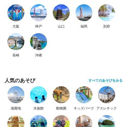
大阪
神戸
山口
福岡
別府
長崎
沖縄
人気のあそび
すべてのあそびをみる
遊園地
水族館
動物園
キッズパーク
アスレチック