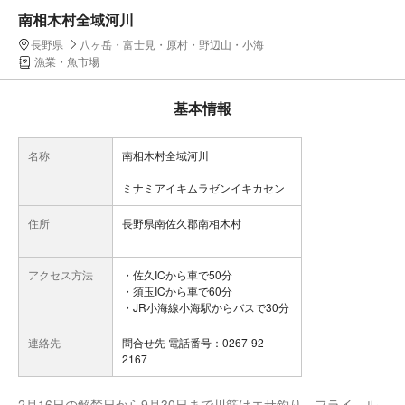
南相木村全域河川
長野県
八ヶ岳・富士見・原村・野辺山・小海
漁業・魚市場
基本情報
名称
南相木村全域河川
ミナミアイキムラゼンイキカセン
住所
長野県南佐久郡南相木村
アクセス方法
・佐久ICから車で50分
・須玉ICから車で60分
・JR小海線小海駅からバスで30分
連絡先
問合せ先 電話番号：0267-92-
2167
2月16日の解禁日から9月30日まで川筋はエサ釣り、フライ、ル