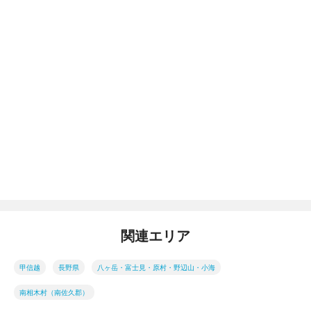
関連エリア
甲信越
長野県
八ヶ岳・富士見・原村・野辺山・小海
南相木村（南佐久郡）