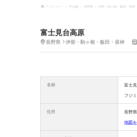
アソビュー！
甲信越
長野県
伊那・駒ヶ根・飯田・昼神
富士見台高原
長野県
伊那・駒ヶ根・飯田・昼神
名称
富士見
フジミ
住所
長野県
地図を