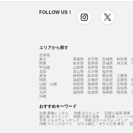
FOLLOW US！
instagram
x
エリアから探す
北海道
東北
青森県
岩手県
宮城県
秋田県
関東
栃木県
群馬県
茨城県
埼玉県
甲信越
山梨県
長野県
新潟県
北陸
富山県
石川県
福井県
東海
静岡県
岐阜県
愛知県
三重県
関西
滋賀県
京都府
大阪府
兵庫県
山陰・山陽
鳥取県
島根県
岡山県
広島県
四国
徳島県
香川県
愛媛県
高知県
九州
福岡県
佐賀県
長崎県
熊本県
沖縄
おすすめキーワード
京都 着物レンタル
沖縄 ダイビング
日帰り温泉 関東
屋久島 ダイビング
関西 日帰り温泉
石垣島 シュノー
天草 イルカウォッチング
沖縄 ホエールウォッチング
沖縄 マリンスポーツ
ガラス細工・ガラス工房 東京
宮