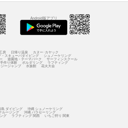
Android版アプリ
工房
日帰り温泉
カヌー･カヤック
グ・スキューバダイビング
シュノーケリング
ー
遊園地・テーマパーク
サーフィンスクール
 手作り体験
ボルダリング
ラフティング
ンジージャンプ
水族館
花火大会
垣島 ダイビング
沖縄 シュノーケリング
 クルージング
沖縄 パラセーリング
ィング
ラフティング 関西
いちご狩り 関東