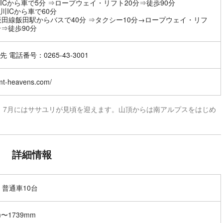
ICから車で5分 ⇒ロープウェイ・リフト20分⇒徒歩90分
川ICから車で60分
飯田線飯田駅からバスで40分 ⇒タクシー10分→ロープウェイ・リフ
分⇒徒歩90分
 電話番号：0265-43-3001
/mt-heavens.com/
。7月にはササユリが見頃を迎えます。山頂からは南アルプスをはじめ
詳細情報
 普通車10台
m〜1739mm