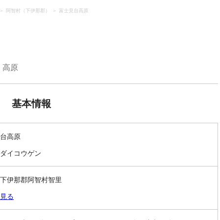
阿智村（下伊那郡）
富士見台高原
高原
基本情報
台高原
ダイコウゲン
下伊那郡阿智村智里
見る