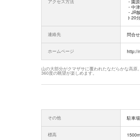
アクセス方法
・園原
・中津
・JR
ト20
連絡先
問合せ先
ホームページ
http:/
山の大部分がクマザサに覆われたなだらかな高原
360度の眺望が楽しめます。
その他
駐車場
標高
1500