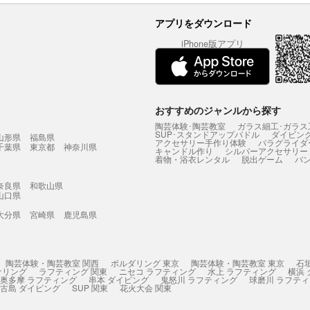
アプリをダウンロード
iPhone版アプリ
おすすめのジャンルから探す
陶芸体験･陶芸教室
ガラス細工･ガラス
SUP･スタンドアップパドル
ダイビン
山形県
福島県
アクセサリー手作り体験
パラグライダ
千葉県
東京都
神奈川県
キャンドル作り
シルバーアクセサリー
着物・浴衣レンタル
脱出ゲーム
バ
奈良県
和歌山県
山口県
大分県
宮崎県
鹿児島県
陶芸体験・陶芸教室 関西
ボルダリング 東京
陶芸体験・陶芸教室 東京
石
ケリング
ラフティング 関東
ニセコ ラフティング
水上 ラフティング
横浜
奥多摩 ラフティング
串本 ダイビング
鬼怒川 ラフティング
球磨川 ラフテ
古島 ダイビング
SUP 関東
花火大会 関東