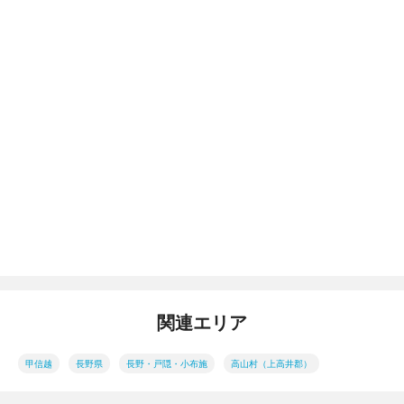
関連エリア
甲信越
長野県
長野・戸隠・小布施
高山村（上高井郡）