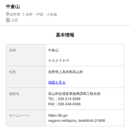
中倉山
長野県
長野・戸隠・小布施
山岳
基本情報
名称
中倉山
ナカクラヤマ
住所
長野県上高井郡高山村
地図を見る
連絡先
高山村役場産業振興課商工観光係
TEL：026-214-9296
FAX：026-248-0066
ホームページ
https://db.go-
nagano.net/topics_detail6/id=21608