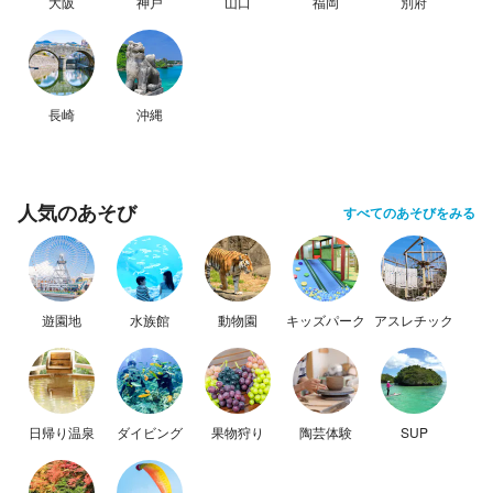
大阪
神戸
山口
福岡
別府
長崎
沖縄
人気のあそび
すべてのあそびをみる
遊園地
水族館
動物園
キッズパーク
アスレチック
日帰り温泉
ダイビング
果物狩り
陶芸体験
SUP