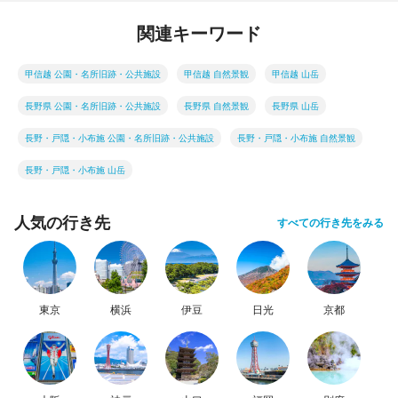
関連キーワード
甲信越 公園・名所旧跡・公共施設
甲信越 自然景観
甲信越 山岳
長野県 公園・名所旧跡・公共施設
長野県 自然景観
長野県 山岳
長野・戸隠・小布施 公園・名所旧跡・公共施設
長野・戸隠・小布施 自然景観
長野・戸隠・小布施 山岳
人気の行き先
すべての行き先をみる
東京
横浜
伊豆
日光
京都