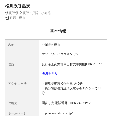
松川渓谷温泉
長野県
長野・戸隠・小布施
日帰り温泉
基本情報
名称
松川渓谷温泉
マツカワケイコクオンセン
住所
長野県上高井郡高山村大字奥山田3681-377
地図を見る
アクセス方法
・須坂長野東ICから車で40分
・長野電鉄長野線須坂駅からタクシーで35
分
連絡先
問合せ先 電話番号：026-242-2212
ホームページ
http://www.takinoyu.jp/