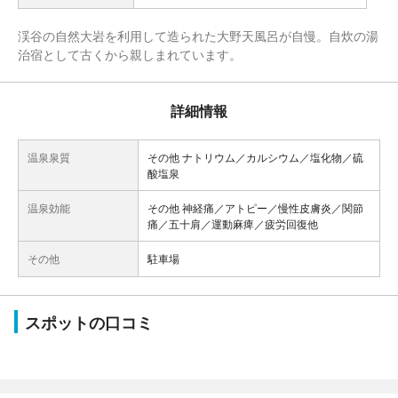
渓谷の自然大岩を利用して造られた大野天風呂が自慢。自炊の湯
治宿として古くから親しまれています。
詳細情報
温泉泉質
その他 ナトリウム／カルシウム／塩化物／硫
酸塩泉
温泉効能
その他 神経痛／アトピー／慢性皮膚炎／関節
痛／五十肩／運動麻痺／疲労回復他
その他
駐車場
スポットの口コミ