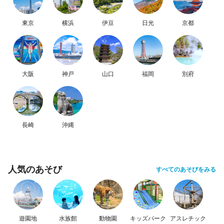
東京
横浜
伊豆
日光
京都
大阪
神戸
山口
福岡
別府
長崎
沖縄
人気のあそび
すべてのあそびをみる
遊園地
水族館
動物園
キッズパーク
アスレチック