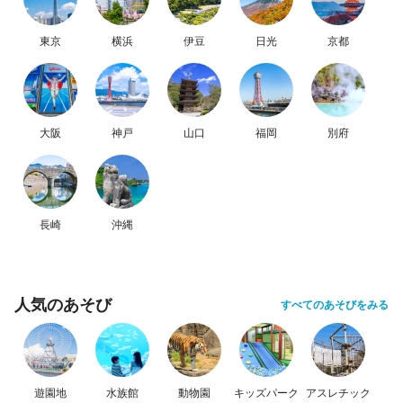
東京
横浜
伊豆
日光
京都
大阪
神戸
山口
福岡
別府
長崎
沖縄
人気のあそび
すべてのあそびをみる
遊園地
水族館
動物園
キッズパーク
アスレチック