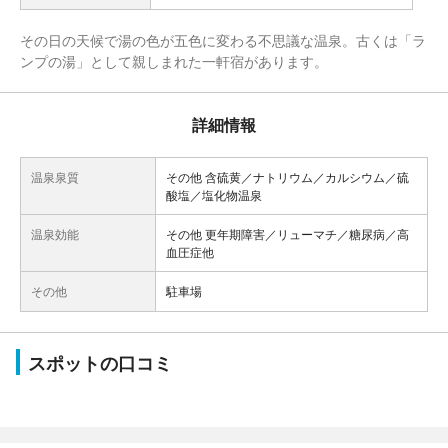
その日の天候で湯の色が五色に変わる不思議な温泉。古くは「ラ
ンプの湯」として親しまれた一軒宿があります。
詳細情報
温泉泉質
その他 含硫黄／ナトリウム／カルシウム／硫
酸塩／塩化物温泉
温泉効能
その他 更年期障害／リューマチ／糖尿病／高
血圧症他
その他
駐車場
スポットの口コミ