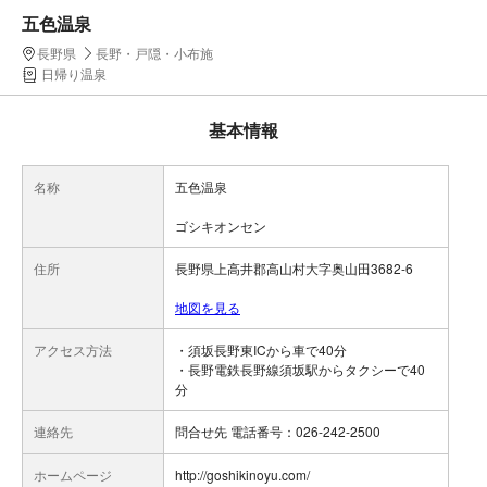
五色温泉
長野県
長野・戸隠・小布施
日帰り温泉
基本情報
名称
五色温泉
ゴシキオンセン
住所
長野県上高井郡高山村大字奥山田3682-6
地図を見る
アクセス方法
・須坂長野東ICから車で40分
・長野電鉄長野線須坂駅からタクシーで40
分
連絡先
問合せ先 電話番号：026-242-2500
ホームページ
http://goshikinoyu.com/