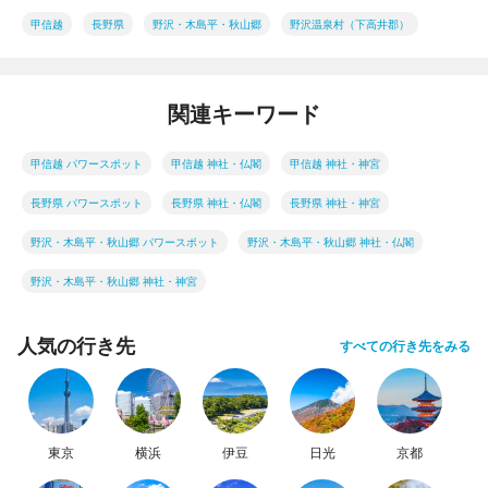
甲信越
長野県
野沢・木島平・秋山郷
野沢温泉村（下高井郡）
関連キーワード
甲信越 パワースポット
甲信越 神社・仏閣
甲信越 神社・神宮
長野県 パワースポット
長野県 神社・仏閣
長野県 神社・神宮
野沢・木島平・秋山郷 パワースポット
野沢・木島平・秋山郷 神社・仏閣
野沢・木島平・秋山郷 神社・神宮
人気の行き先
すべての行き先をみる
東京
横浜
伊豆
日光
京都