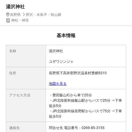
湯沢神社
長野県
野沢・木島平・秋山郷
神社・神宮
基本情報
名称
湯沢神社
ユザワジンジャ
住所
長野県下高井郡野沢温泉村豊郷9310
地図を見る
アクセス方法
・豊田飯山ICから車で25分
・JR北陸新幹線飯山駅からバスで25分 ⇒下車
徒歩5分
・JR北陸新幹線長野駅からバスで75分 ⇒下車
徒歩5分
連絡先
問合せ先 電話番号：0269-85-3155