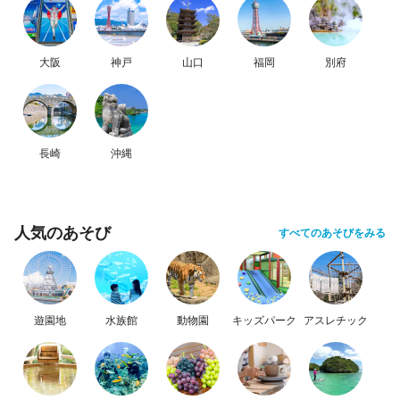
大阪
神戸
山口
福岡
別府
長崎
沖縄
人気のあそび
すべてのあそびをみる
遊園地
水族館
動物園
キッズパーク
アスレチック