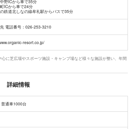
中野ICから車で35分
町ICから車で24分
の鉄道北しなの線牟礼駅からバスで35分
 電話番号：026-253-3210
/www.organic-resort.co.jp/
中心に芝広場やスポーツ施設・キャンプ場など様々な施設が整い、年間
詳細情報
 普通車1000台