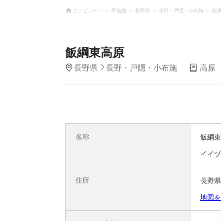
アソビュー！
甲信越
長野県
長野・戸隠・小布施
飯
飯綱東高原
長野県
長野・戸隠・小布施
高原
名称
飯綱東
イイヅ
住所
長野県
地図を