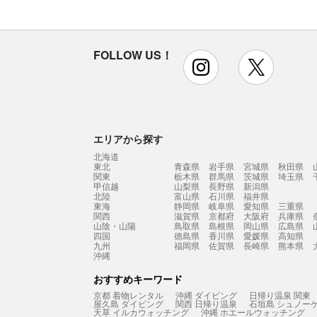
FOLLOW US！
instagram
x
エリアから探す
北海道
東北
青森県
岩手県
宮城県
秋田県
関東
栃木県
群馬県
茨城県
埼玉県
甲信越
山梨県
長野県
新潟県
北陸
富山県
石川県
福井県
東海
静岡県
岐阜県
愛知県
三重県
関西
滋賀県
京都府
大阪府
兵庫県
山陰・山陽
鳥取県
島根県
岡山県
広島県
四国
徳島県
香川県
愛媛県
高知県
九州
福岡県
佐賀県
長崎県
熊本県
沖縄
おすすめキーワード
京都 着物レンタル
沖縄 ダイビング
日帰り温泉 関東
屋久島 ダイビング
関西 日帰り温泉
石垣島 シュノー
天草 イルカウォッチング
沖縄 ホエールウォッチング