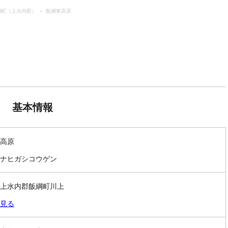
綱町（上水内郡）
飯綱東高原
基本情報
高原
ナヒガシコウゲン
上水内郡飯綱町川上
見る