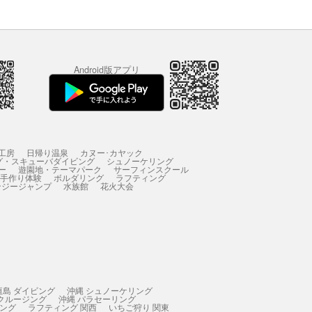
Android版アプリ
工房
日帰り温泉
カヌー･カヤック
グ・スキューバダイビング
シュノーケリング
ー
遊園地・テーマパーク
サーフィンスクール
 手作り体験
ボルダリング
ラフティング
ンジージャンプ
水族館
花火大会
垣島 ダイビング
沖縄 シュノーケリング
 クルージング
沖縄 パラセーリング
ィング
ラフティング 関西
いちご狩り 関東