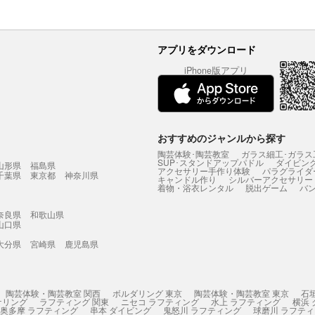
アプリをダウンロード
iPhone版アプリ
おすすめのジャンルから探す
陶芸体験･陶芸教室
ガラス細工･ガラス
SUP･スタンドアップパドル
ダイビン
山形県
福島県
アクセサリー手作り体験
パラグライダ
千葉県
東京都
神奈川県
キャンドル作り
シルバーアクセサリー
着物・浴衣レンタル
脱出ゲーム
バ
奈良県
和歌山県
山口県
大分県
宮崎県
鹿児島県
陶芸体験・陶芸教室 関西
ボルダリング 東京
陶芸体験・陶芸教室 東京
石
ケリング
ラフティング 関東
ニセコ ラフティング
水上 ラフティング
横浜
奥多摩 ラフティング
串本 ダイビング
鬼怒川 ラフティング
球磨川 ラフテ