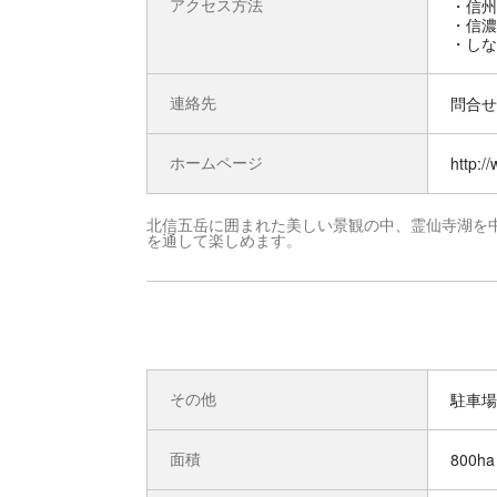
アクセス方法
・信州
・信濃
・しな
連絡先
問合せ先
ホームページ
http:/
北信五岳に囲まれた美しい景観の中、霊仙寺湖を
を通して楽しめます。
その他
駐車場
面積
800ha