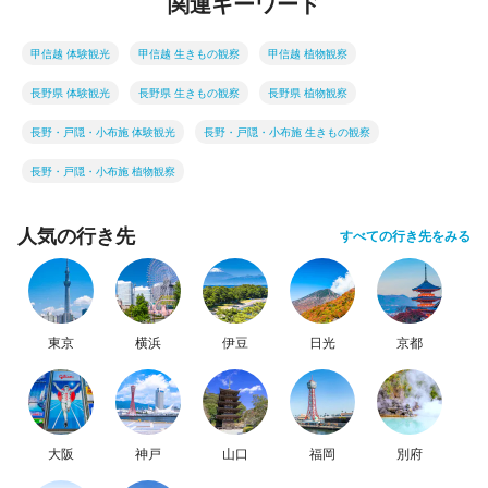
関連キーワード
甲信越 体験観光
甲信越 生きもの観察
甲信越 植物観察
長野県 体験観光
長野県 生きもの観察
長野県 植物観察
長野・戸隠・小布施 体験観光
長野・戸隠・小布施 生きもの観察
長野・戸隠・小布施 植物観察
人気の行き先
すべての行き先をみる
東京
横浜
伊豆
日光
京都
大阪
神戸
山口
福岡
別府