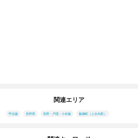
関連エリア
甲信越
長野県
長野・戸隠・小布施
飯綱町（上水内郡）