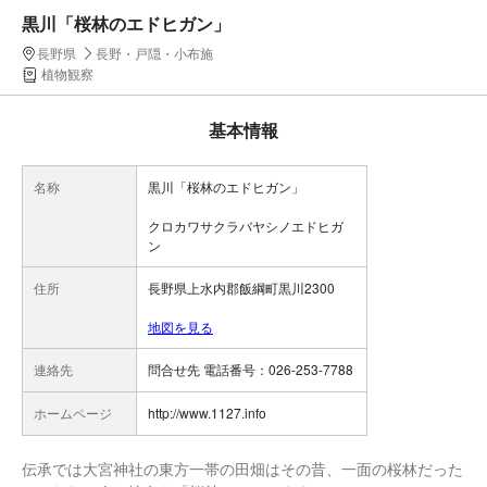
黒川「桜林のエドヒガン」
長野県
長野・戸隠・小布施
植物観察
基本情報
名称
黒川「桜林のエドヒガン」
クロカワサクラバヤシノエドヒガ
ン
住所
長野県上水内郡飯綱町黒川2300
地図を見る
連絡先
問合せ先 電話番号：026-253-7788
ホームページ
http://www.1127.info
伝承では大宮神社の東方一帯の田畑はその昔、一面の桜林だった