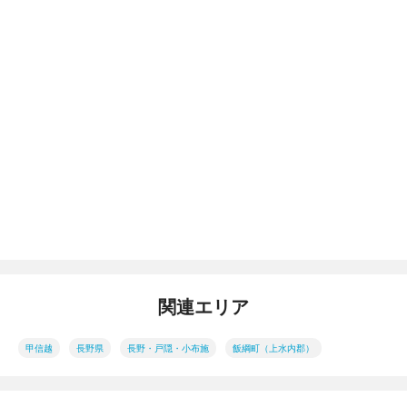
関連エリア
甲信越
長野県
長野・戸隠・小布施
飯綱町（上水内郡）