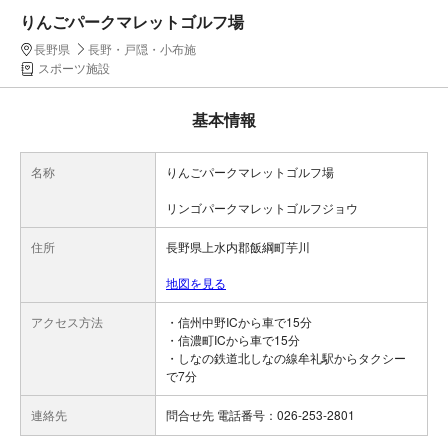
りんごパークマレットゴルフ場
長野県
長野・戸隠・小布施
スポーツ施設
基本情報
名称
りんごパークマレットゴルフ場
リンゴパークマレットゴルフジョウ
住所
長野県上水内郡飯綱町芋川
地図を見る
アクセス方法
・信州中野ICから車で15分
・信濃町ICから車で15分
・しなの鉄道北しなの線牟礼駅からタクシー
で7分
連絡先
問合せ先 電話番号：026-253-2801