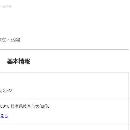
正法寺
寺院・仏閣
基本情報
ボウジ
0-8018 岐阜県岐阜市大仏町8
見る