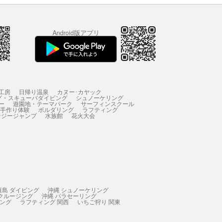
Android版アプリ
工房
日帰り温泉
カヌー･カヤック
グ・スキューバダイビング
シュノーケリング
ー
遊園地・テーマパーク
サーフィンスクール
 手作り体験
ボルダリング
ラフティング
ンジージャンプ
水族館
花火大会
垣島 ダイビング
沖縄 シュノーケリング
 クルージング
沖縄 パラセーリング
ィング
ラフティング 関西
いちご狩り 関東