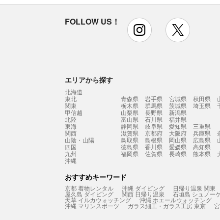
FOLLOW US！
instagram
x
エリアから探す
北海道
東北
青森県
岩手県
宮城県
秋田県
関東
栃木県
群馬県
茨城県
埼玉県
甲信越
山梨県
長野県
新潟県
北陸
富山県
石川県
福井県
東海
静岡県
岐阜県
愛知県
三重県
関西
滋賀県
京都府
大阪府
兵庫県
山陰・山陽
鳥取県
島根県
岡山県
広島県
四国
徳島県
香川県
愛媛県
高知県
九州
福岡県
佐賀県
長崎県
熊本県
沖縄
おすすめキーワード
京都 着物レンタル
沖縄 ダイビング
日帰り温泉 関東
屋久島 ダイビング
関西 日帰り温泉
石垣島 シュノー
天草 イルカウォッチング
沖縄 ホエールウォッチング
沖縄 マリンスポーツ
ガラス細工・ガラス工房 東京
宮