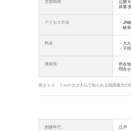
営業時間
公開 9
休業 
アクセス方法
・JR
・岐阜
料金
・大人 
・子供 
連絡先
所在地 
問合せ先
高さ１３．７ｍのカゴ大仏で知られる我国最大の
創建年代
江戸