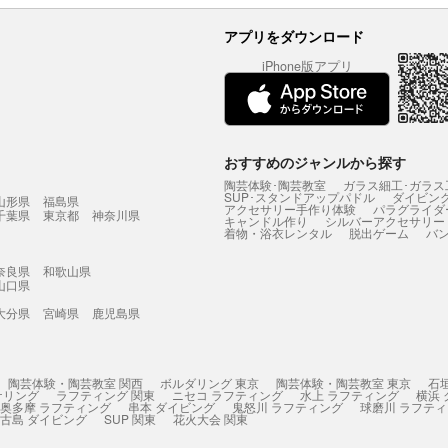
アプリをダウンロード
iPhone版アプリ
おすすめのジャンルから探す
陶芸体験･陶芸教室
ガラス細工･ガラス
SUP･スタンドアップパドル
ダイビン
山形県
福島県
アクセサリー手作り体験
パラグライダ
千葉県
東京都
神奈川県
キャンドル作り
シルバーアクセサリー
着物・浴衣レンタル
脱出ゲーム
バ
奈良県
和歌山県
山口県
大分県
宮崎県
鹿児島県
陶芸体験・陶芸教室 関西
ボルダリング 東京
陶芸体験・陶芸教室 東京
石
ケリング
ラフティング 関東
ニセコ ラフティング
水上 ラフティング
横浜
奥多摩 ラフティング
串本 ダイビング
鬼怒川 ラフティング
球磨川 ラフテ
古島 ダイビング
SUP 関東
花火大会 関東