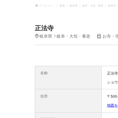
アソビュー！
東海
岐阜県
岐阜・大垣・養老
岐阜市
正法寺
岐阜県
岐阜・大垣・養老
お寺・
名称
正法寺
ショウ
住所
〒50
地図を