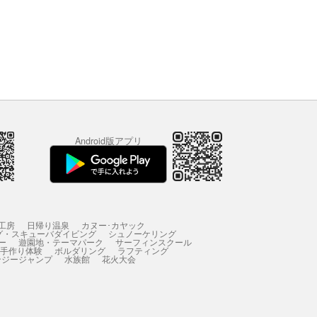
Android版アプリ
工房
日帰り温泉
カヌー･カヤック
グ・スキューバダイビング
シュノーケリング
ー
遊園地・テーマパーク
サーフィンスクール
 手作り体験
ボルダリング
ラフティング
ンジージャンプ
水族館
花火大会