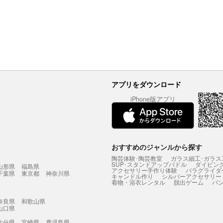
アプリをダウンロード
iPhone版アプリ
おすすめのジャンルから探す
陶芸体験･陶芸教室
ガラス細工･ガラス
SUP･スタンドアップパドル
ダイビン
山形県
福島県
アクセサリー手作り体験
パラグライダ
千葉県
東京都
神奈川県
キャンドル作り
シルバーアクセサリー
着物・浴衣レンタル
脱出ゲーム
バ
奈良県
和歌山県
山口県
大分県
宮崎県
鹿児島県