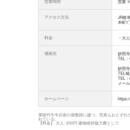
営業時間
営業 1
アクセス方法
JR岐
本町1
料金
・大人 
連絡先
妙照寺
TEL：0
妙照寺
TEL
TEL：0
メール：m
ホームページ
https:
軍師竹中半兵衛の屋敷跡に建つ。芭蕉もおとずれ
れている。
【料金】 大人: 200円 建物維持協力費として