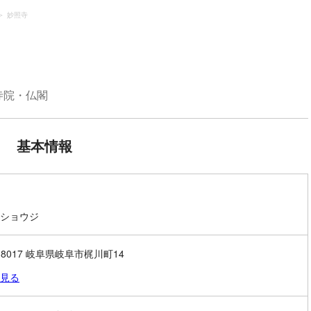
妙照寺
寺院・仏閣
基本情報
ショウジ
0-8017 岐阜県岐阜市梶川町14
見る