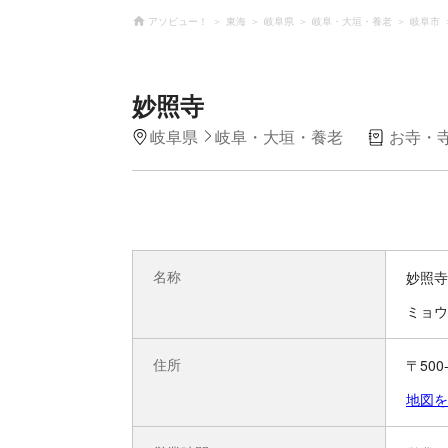
アソビュー！
東海
岐阜県
岐阜・大垣・養老
岐阜市
妙照寺
岐阜県
岐阜・大垣・養老
お寺・
名称
妙照寺
ミョウ
住所
〒50
地図を