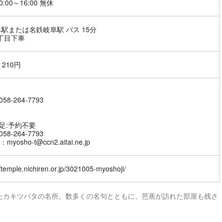
0:00～16:00 無休
阜駅または名鉄岐阜駅 バス 15分
丁目下車
210円
58-264-7793
補足:予約不要
58-264-7793
yosho-t@ccn2.aitai.ne.jp
//temple.nichiren.or.jp/3021005-myoshoji/
たカキツバタの名所。数多くの名句とともに、芭蕉が訪れた部屋も残さ