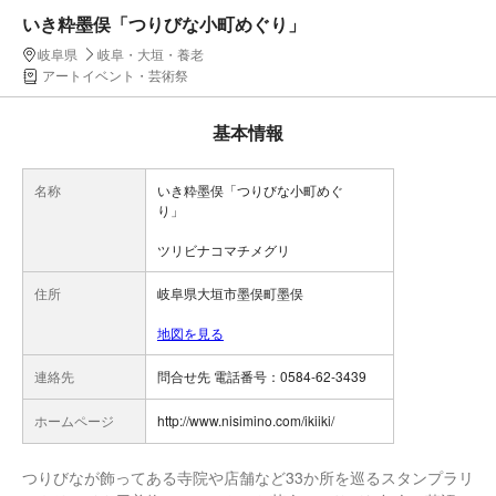
いき粋墨俣「つりびな小町めぐり」
岐阜県
岐阜・大垣・養老
アートイベント・芸術祭
基本情報
名称
いき粋墨俣「つりびな小町めぐ
り」
ツリビナコマチメグリ
住所
岐阜県大垣市墨俣町墨俣
地図を見る
連絡先
問合せ先 電話番号：0584-62-3439
ホームページ
http://www.nisimino.com/ikiiki/
つりびなが飾ってある寺院や店舗など33か所を巡るスタンプラリ