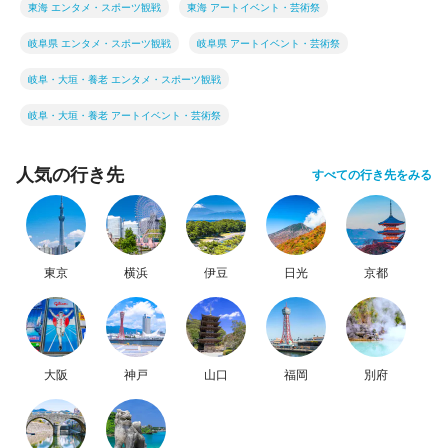
東海 エンタメ・スポーツ観戦
東海 アートイベント・芸術祭
岐阜県 エンタメ・スポーツ観戦
岐阜県 アートイベント・芸術祭
岐阜・大垣・養老 エンタメ・スポーツ観戦
岐阜・大垣・養老 アートイベント・芸術祭
人気の行き先
すべての行き先をみる
東京
横浜
伊豆
日光
京都
大阪
神戸
山口
福岡
別府