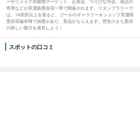
ーやリメイク用着物マーケット、お茶会、つりびな句会、落語の
寄席などが美濃路墨俣宿一帯で開催されます。スタンプラリーで
は、14箇所以上を巡ると、ゴールのギャラリー＆ショップ美濃路
墨俣宿脇本陣で抽選があり、景品がもらえます。歴史のまち墨俣
の新しい魅力を発見しよう！
スポットの口コミ