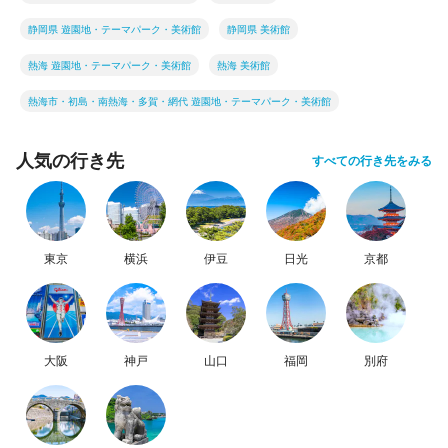
静岡県 遊園地・テーマパーク・美術館
静岡県 美術館
熱海 遊園地・テーマパーク・美術館
熱海 美術館
熱海市・初島・南熱海・多賀・網代 遊園地・テーマパーク・美術館
人気の行き先
すべての行き先をみる
東京
横浜
伊豆
日光
京都
大阪
神戸
山口
福岡
別府