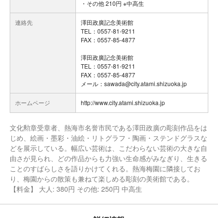
・その他 210円 ※中高生
連絡先
澤田政廣記念美術館
TEL：0557-81-9211
FAX：0557-85-4877
澤田政廣記念美術館
TEL：0557-81-9211
FAX：0557-85-4877
メール：sawada@city.atami.shizuoka.jp
ホームページ
http://www.city.atami.shizuoka.jp
文化勲章受章者、熱海市名誉市民である澤田政廣の彫刻作品をは
じめ、絵画・墨彩・油絵・リトグラフ・陶画・ステンドグラスな
どを展示している。幅広い芸術は、こだわらない芸術の大きな自
由さが見られ、どの作品からも力強い生命感がみなぎり、生きる
ことのすばらしさを語りかけてくれる。熱海梅園に隣接してお
り、梅園からの散策も兼ねて楽しめる彫刻の美術館である。
【料金】 大人: 380円 その他: 250円 中高生