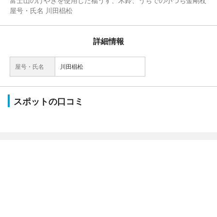
富士山のけやきを使用した福うす、木鈴、うちでの小づち金剛杖
屋号・氏名 川田椙松
詳細情報
屋号・氏名
川田椙松
スポットの口コミ