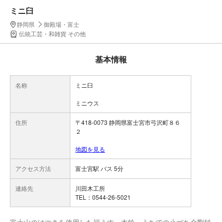
ミニ臼
静岡県
御殿場・富士
伝統工芸・和雑貨 その他
基本情報
名称
ミニ臼
ミニウス
住所
〒418-0073 静岡県富士宮市弓沢町８６
２
地図を見る
アクセス方法
富士宮駅 バス 5分
連絡先
川田木工所
TEL：0544-26-5021