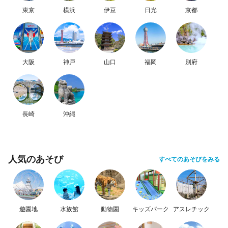
東京
横浜
伊豆
日光
京都
大阪
神戸
山口
福岡
別府
長崎
沖縄
人気のあそび
すべてのあそびをみる
遊園地
水族館
動物園
キッズパーク
アスレチック