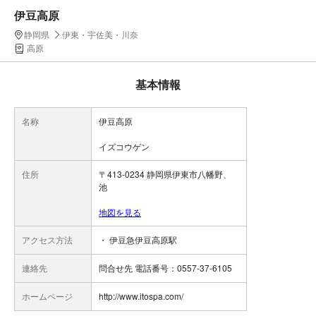
伊豆高原
静岡県
伊東・宇佐美・川奈
高原
基本情報
名称
伊豆高原
イズコウゲン
住所
〒413-0234 静岡県伊東市八幡野、
池
地図を見る
アクセス方法
・ 伊豆急伊豆高原駅
連絡先
問合せ先 電話番号：0557-37-6105
ホームページ
http://www.itospa.com/